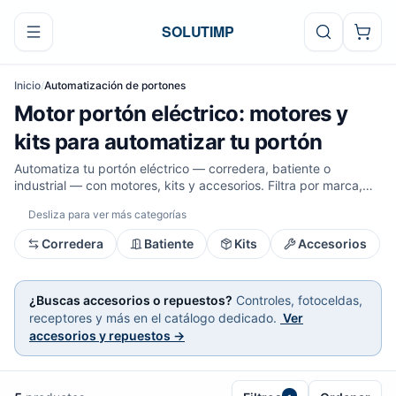
Ir al contenido
SOLUTIMP
Inicio
/
Automatización de portones
Motor portón eléctrico: motores y
kits para automatizar tu portón
Automatiza tu portón eléctrico — corredera, batiente o
industrial — con motores, kits y accesorios. Filtra por marca,
peso, voltaje y uso, con precios, stock y asesoría en Chile.
Desliza para ver más categorías
Corredera
Batiente
Kits
Accesorios
¿Buscas accesorios o repuestos?
Controles, fotoceldas,
receptores y más en el catálogo dedicado.
Ver
accesorios y repuestos →