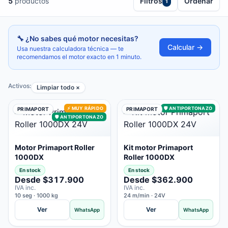
5
productos
Filtros
Ordenar
1
🔧 ¿No sabes qué motor necesitas?
Calcular →
Usa nuestra calculadora técnica — te
recomendamos el motor exacto en 1 minuto.
Activos:
Limpiar todo ×
⚡ MUY RÁPIDO
🛡️ ANTIPORTONAZO
PRIMAPORT
PRIMAPORT
🛡️ ANTIPORTONAZO
Motor Primaport Roller
Kit motor Primaport
1000DX
Roller 1000DX
En stock
En stock
Desde $317.900
Desde $362.900
IVA inc.
IVA inc.
10 seg · 1000 kg
24 m/min · 24V
Ver
Ver
WhatsApp
WhatsApp