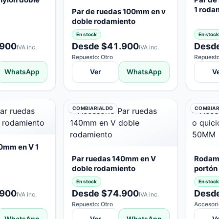
1 roda
Par de ruedas 100mm en v
doble rodamiento
En stock
En stock
.900
Desde $41.900
Desd
IVA inc.
IVA inc.
Repuesto: Otro
Repuesto
WhatsApp
Ver
WhatsApp
V
COMBIARIALDO
COMBIAR
0mm en V 1
Par ruedas 140mm en V
Rodami
doble rodamiento
portó
En stock
En stock
.900
Desde $74.900
Desd
IVA inc.
IVA inc.
Repuesto: Otro
Accesori
WhatsApp
Ver
WhatsApp
V