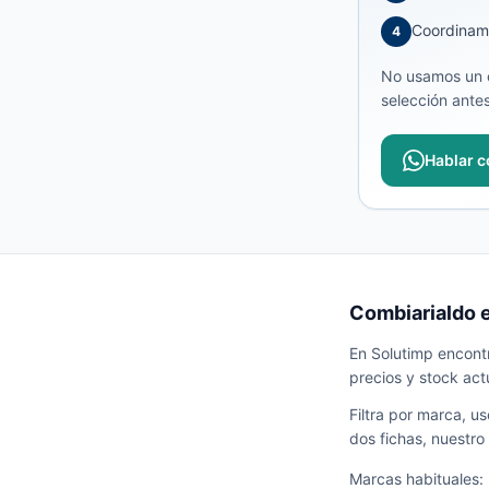
Coordinamo
4
No usamos un c
selección antes
Hablar c
Combiarialdo e
En Solutimp encontr
precios y stock act
Filtra por marca, u
dos fichas, nuestro
Marcas habituales: