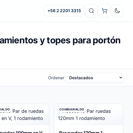
+56 2 2201 3315
Oscuro
damientos y topes para portón
Ordenar
IALDO
COMBIARIALDO
 ruedas 100mm en V,
Par ruedas 120mm 1