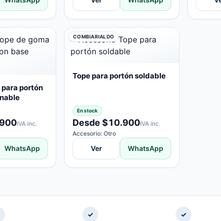
COMBIARIALDO
Tope para portón soldable
para portón
rnable
En stock
.900
Desde $10.900
IVA inc.
IVA inc.
Accesorio: Otro
WhatsApp
Ver
WhatsApp
✓
✓