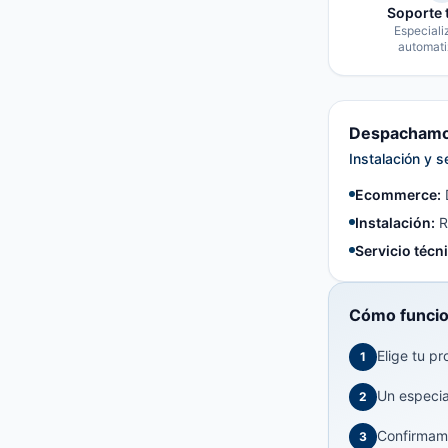
Soporte 
Especiali
automati
Despachamos
Instalación y s
Ecommerce:
Instalación:
R
Servicio técn
Cómo funcio
Elige tu pr
1
Un especial
2
Confirmamo
3