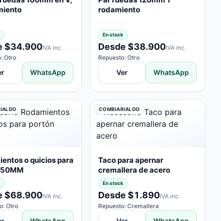
miento
rodamiento
En stock
e $34.900
Desde $38.900
IVA inc.
IVA inc.
: Otro
Repuesto: Otro
er
WhatsApp
Ver
WhatsApp
IALDO
COMBIARIALDO
entos o quicios para
Taco para apernar
n 50MM
cremallera de acero
En stock
e $68.900
Desde $1.890
IVA inc.
IVA inc.
o: Otro
Repuesto: Cremallera
er
WhatsApp
Ver
WhatsApp