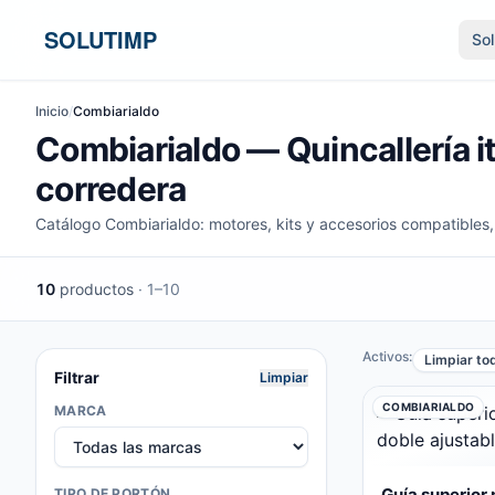
Ir al contenido
SOLUTIMP
So
Inicio
/
Combiarialdo
Combiarialdo — Quincallería i
corredera
Catálogo Combiarialdo: motores, kits y accesorios compatibles,
10
productos
· 1–10
Activos:
Limpiar to
Filtrar
Limpiar
COMBIARIALDO
MARCA
Guía superior
TIPO DE PORTÓN