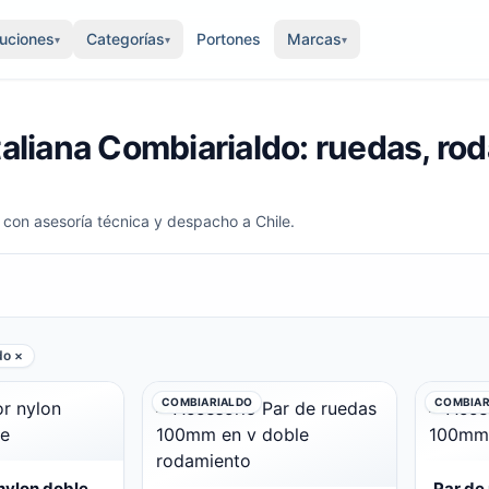
luciones
Categorías
Portones
Marcas
▾
▾
▾
taliana Combiarialdo: ruedas, ro
 con asesoría técnica y despacho a Chile.
do ×
COMBIARIALDO
COMBIAR
 nylon doble
Par de