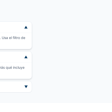
▼
Usa el filtro de
▼
rás qué incluye
▼