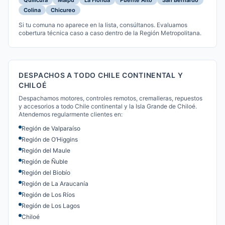
Quilicura
Maipú
La Florida
Puente Alto
San Bernardo
Colina
Chicureo
Si tu comuna no aparece en la lista, consúltanos. Evaluamos
cobertura técnica caso a caso dentro de la Región Metropolitana.
DESPACHOS A TODO CHILE CONTINENTAL Y
CHILOÉ
Despachamos motores, controles remotos, cremalleras, repuestos
y accesorios a todo Chile continental y la Isla Grande de Chiloé.
Atendemos regularmente clientes en:
Región de Valparaíso
Región de O’Higgins
Región del Maule
Región de Ñuble
Región del Biobío
Región de La Araucanía
Región de Los Ríos
Región de Los Lagos
Chiloé