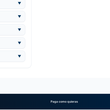
▼
▼
▼
▼
▼
Paga como quieras