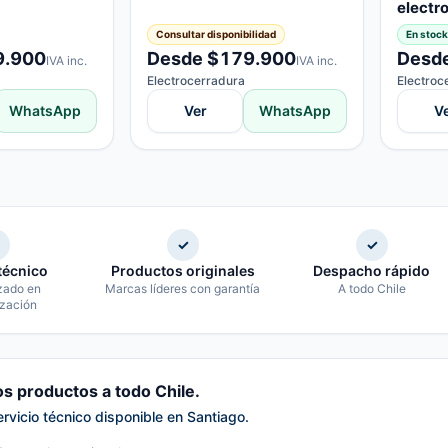
electr
Consultar disponibilidad
En stock
9.900
Desde $179.900
Desd
IVA inc.
IVA inc.
Electrocerradura
Electroc
WhatsApp
Ver
WhatsApp
V
✓
✓
técnico
Productos originales
Despacho rápido
zado en
Marcas líderes con garantía
A todo Chile
zación
 productos a todo Chile.
ervicio técnico disponible en Santiago.