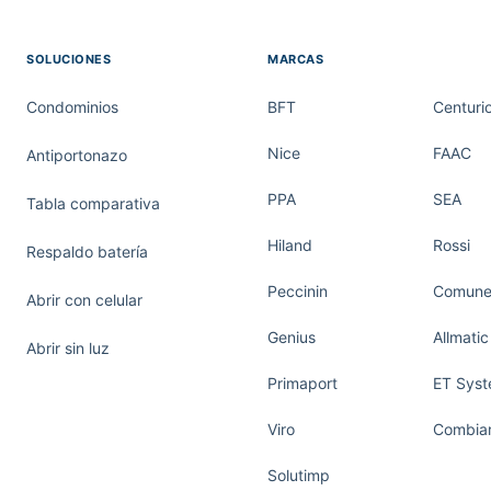
SOLUCIONES
MARCAS
Condominios
BFT
Centuri
Nice
FAAC
Antiportonazo
PPA
SEA
Tabla comparativa
Hiland
Rossi
Respaldo batería
Peccinin
Comunel
Abrir con celular
Genius
Allmatic
Abrir sin luz
Primaport
ET Sys
Viro
Combiar
Solutimp