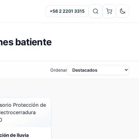
+56 2 2201 3315
Oscuro
nes batiente
Ordenar
ión de lluvia