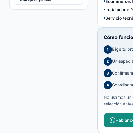
Ecommerce:
Instalación:
R
Servicio técn
Cómo funcio
Elige tu pr
1
Un especial
2
Confirmamo
3
Coordinamo
4
No usamos un c
selección antes
Hablar c