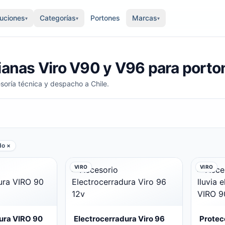
luciones
Categorías
Portones
Marcas
▾
▾
▾
ianas Viro V90 y V96 para porto
soría técnica y despacho a Chile.
do ×
VIRO
VIRO
ura VIRO 90
Electrocerradura Viro 96
Protecc