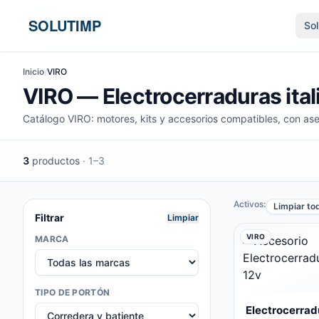
Ir al contenido
SOLUTIMP
So
Inicio
/
VIRO
VIRO — Electrocerraduras ital
Catálogo VIRO: motores, kits y accesorios compatibles, con ase
3
productos
· 1–3
Activos:
Limpiar to
Filtrar
Limpiar
VIRO
MARCA
TIPO DE PORTÓN
Electrocerrad