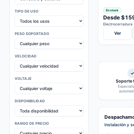
En stock
TIPO DE USO
Desde $15
Electrocerradura
Ver
PESO SOPORTADO
VELOCIDAD
✓
VOLTAJE
Soporte 
Especiali
automati
DISPONIBILIDAD
Despachamos
RANGO DE PRECIO
Instalación y s