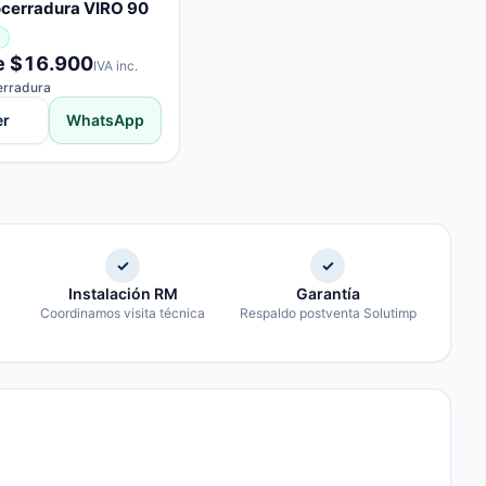
ocerradura VIRO 90
e $16.900
IVA inc.
erradura
er
WhatsApp
✓
✓
Instalación RM
Garantía
Coordinamos visita técnica
Respaldo postventa Solutimp