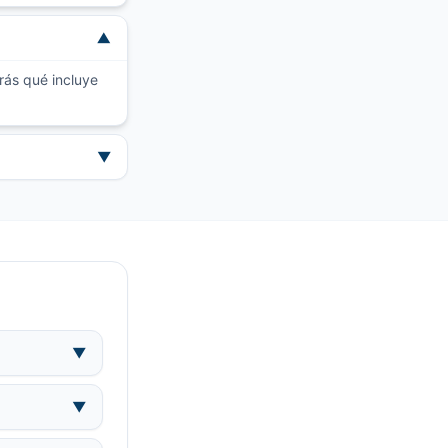
▼
rás qué incluye
▼
▼
▼