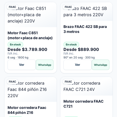
FAAC
FAAC
Brazo FAAC 422 SB para
3 metros
Motor Faac C851
(motor+placa de anclaje)
En stock
En stock
Desde $3.789.900
Desde $889.900
IVA inc.
IVA inc.
6 seg · 1800 kg
90° en 20 seg · 300 kg
Ver
Ver
WhatsApp
WhatsApp
FAAC
FAAC
Motor corredera FAAC
C721
Motor corredera Faac
844 piñón Z16