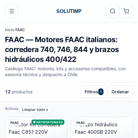
Ir al contenido
SOLUTIMP
Inicio
/
FAAC
FAAC — Motores FAAC italianos:
corredera 740, 746, 844 y brazos
hidráulicos 400/422
Catálogo FAAC: motores, kits y accesorios compatibles, con
asesoría técnica y despacho a Chile.
12
productos
Filtros
Ordenar
1
Activos:
Limpiar todo ×
🛡️ ANTIPORTONAZO
FAAC
FAAC