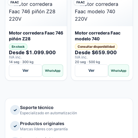
FAAC
FAAC
Motor corredera Faac 746
Motor corredera Faac
piñón Z28
modelo 740
En stock
Consultar disponibilidad
Desde $1.099.900
Desde $659.900
IVA inc.
IVA inc.
14 seg · 300 kg
20 seg · 500 kg
Ver
Ver
WhatsApp
WhatsApp
Soporte técnico
✓
Especializado en automatización
Productos originales
✓
Marcas líderes con garantía