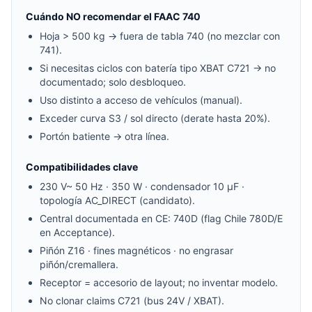
Cuándo NO recomendar el FAAC 740
Hoja > 500 kg → fuera de tabla 740 (no mezclar con
741).
Si necesitas ciclos con batería tipo XBAT C721 → no
documentado; solo desbloqueo.
Uso distinto a acceso de vehículos (manual).
Exceder curva S3 / sol directo (derate hasta 20%).
Portón batiente → otra línea.
Compatibilidades clave
230 V~ 50 Hz · 350 W · condensador 10 µF ·
topología AC_DIRECT (candidato).
Central documentada en CE: 740D (flag Chile 780D/E
en Acceptance).
Piñón Z16 · fines magnéticos · no engrasar
piñón/cremallera.
Receptor = accesorio de layout; no inventar modelo.
No clonar claims C721 (bus 24V / XBAT).