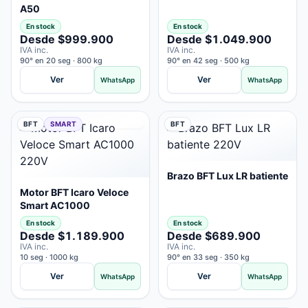
A50
En stock
En stock
Desde $999.900
Desde $1.049.900
IVA inc.
IVA inc.
90° en 20 seg · 800 kg
90° en 42 seg · 500 kg
Ver
Ver
WhatsApp
WhatsApp
RÁPIDO
BFT
SMART
BFT
Brazo BFT Lux LR batiente
Motor BFT Icaro Veloce
Smart AC1000
En stock
En stock
Desde $1.189.900
Desde $689.900
IVA inc.
IVA inc.
10 seg · 1000 kg
90° en 33 seg · 350 kg
Ver
Ver
WhatsApp
WhatsApp