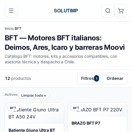
Ir al contenido
SOLUTIMP
Inicio
/
BFT
BFT — Motores BFT italianos:
Deimos, Ares, Icaro y barreras Moovi
Catálogo BFT: motores, kits y accesorios compatibles, con
asesoría técnica y despacho a Chile.
12
productos
Filtros
Ordenar
1
Activos:
Limpiar todo ×
BFT
BFT
BRAZO BFT P7
Batiente Giuno Ultra BT