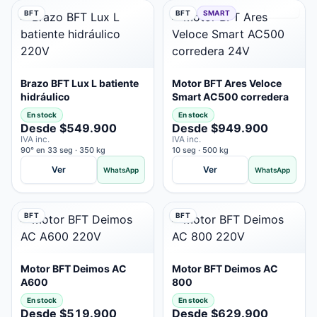
RÁPIDO
BFT
BFT
SMART
Brazo BFT Lux L batiente
Motor BFT Ares Veloce
hidráulico
Smart AC500 corredera
En stock
En stock
Desde $549.900
Desde $949.900
IVA inc.
IVA inc.
90° en 33 seg · 350 kg
10 seg · 500 kg
Ver
Ver
WhatsApp
WhatsApp
BFT
BFT
Motor BFT Deimos AC
Motor BFT Deimos AC
A600
800
En stock
En stock
Desde $519.900
Desde $629.900