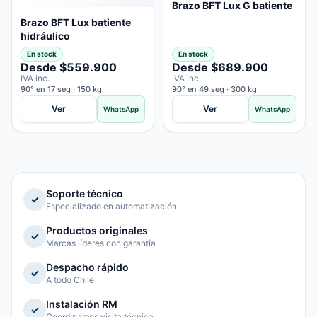
Brazo BFT Lux G batiente
Brazo BFT Lux batiente
hidráulico
En stock
En stock
Desde $559.900
Desde $689.900
IVA inc.
IVA inc.
90° en 17 seg · 150 kg
90° en 49 seg · 300 kg
Ver
Ver
WhatsApp
WhatsApp
Soporte técnico
✓
Especializado en automatización
Productos originales
✓
Marcas líderes con garantía
Despacho rápido
✓
A todo Chile
Instalación RM
✓
Coordinamos visita técnica