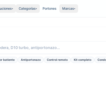
luciones
Categorías
Portones
Marcas
▾
▾
▾
r batiente
Antiportonazo
Control remoto
Kit completo
Condo