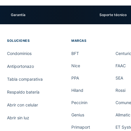
Garantía
Soporte técnico
SOLUCIONES
MARCAS
Condominios
BFT
Centuri
Nice
FAAC
Antiportonazo
PPA
SEA
Tabla comparativa
Hiland
Rossi
Respaldo batería
Peccinin
Comunel
Abrir con celular
Genius
Allmatic
Abrir sin luz
Primaport
ET Sys