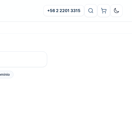
+56 2 2201 3315
Oscuro
minio