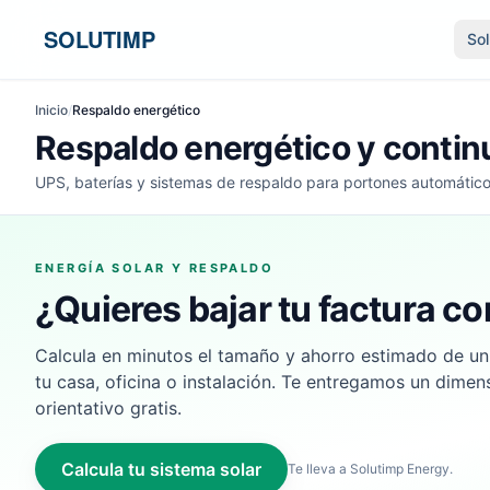
Ir al contenido
SOLUTIMP
So
Inicio
/
Respaldo energético
Respaldo energético y contin
UPS, baterías y sistemas de respaldo para portones automátic
ENERGÍA SOLAR Y RESPALDO
¿Quieres bajar tu factura co
Calcula en minutos el tamaño y ahorro estimado de un
tu casa, oficina o instalación. Te entregamos un dime
orientativo gratis.
Calcula tu sistema solar
Te lleva a Solutimp Energy.