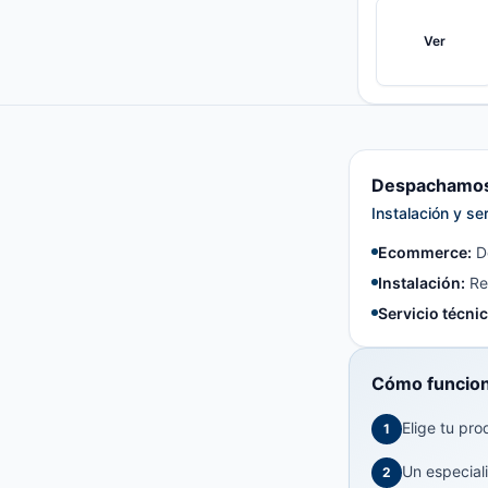
Ver
Despachamos 
Instalación y se
Ecommerce:
De
Instalación:
Reg
Servicio técnic
Cómo funcion
Elige tu pro
1
Un especiali
2