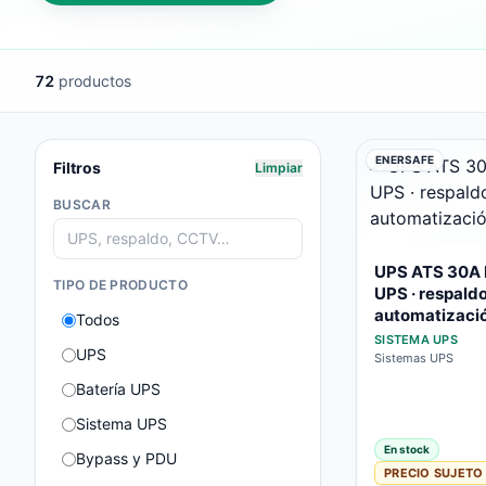
72
productos
ENERSAFE
Filtros
Limpiar
BUSCAR
UPS ATS 30A E
TIPO DE PRODUCTO
UPS · respaldo
automatizaci
Todos
SISTEMA UPS
UPS
Sistemas UPS
Batería UPS
Sistema UPS
En stock
Bypass y PDU
PRECIO SUJETO