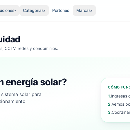
luciones
Categorías
Portones
Marcas
▾
▾
▾
uidad
os, CCTV, redes y condominios.
n energía solar?
CÓMO FUN
 sistema solar para
1.
Ingresas 
nsionamiento
2.
Vemos pot
3.
Coordinam