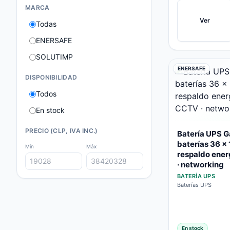
MARCA
Ver
Todas
ENERSAFE
SOLUTIMP
ENERSAFE
DISPONIBILIDAD
Todos
En stock
PRECIO (CLP, IVA INC.)
Batería UPS G
baterías 36 x
Mín
Máx
respaldo ener
· networking
BATERÍA UPS
Baterías UPS
En stock