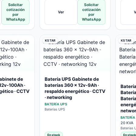
Solicitar
Solicitar
cotización
cotización
Ver
V
por
por
WhatsApp
WhatsApp
KSTAR
KSTAR
abinete de
Batería UPS Gabinete de
 12v-100Ah ·
baterías 360 x 12v-9Ah ·
Baterí
gético · CCTV
respaldo energético · CCTV
Baterí
· networking
Baterí
energé
BATERÍA UPS
Baterías UPS
networ
BATERÍA
20 KVA
Baterías 
En stock
En stock