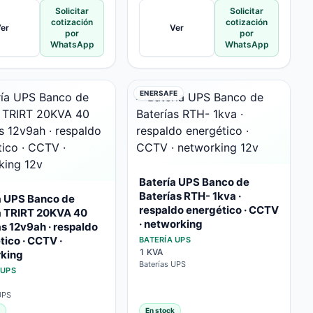
Solicitar
Solicitar
cotización
cotización
er
Ver
por
por
WhatsApp
WhatsApp
ENERSAFE
Batería UPS Banco de
Baterías RTH- 1kva ·
a UPS Banco de
respaldo energético · CCTV
a TRIRT 20KVA 40
· networking
as 12v9ah · respaldo
tico · CCTV ·
BATERÍA UPS
1 KVA
king
Baterías UPS
 UPS
UPS
En stock