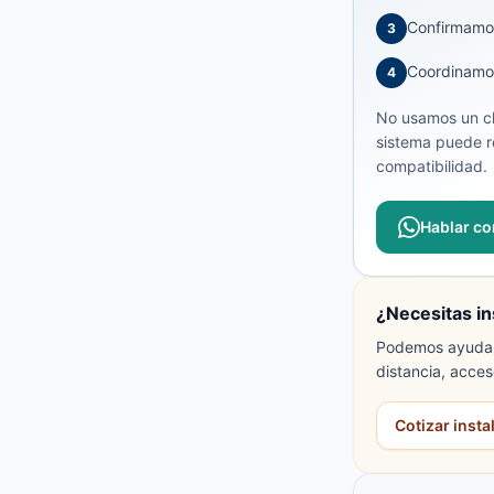
Confirmamos
3
Coordinamos 
4
No usamos un ch
sistema puede re
compatibilidad.
Hablar co
¿Necesitas in
Podemos ayudarte
distancia, acces
Cotizar inst