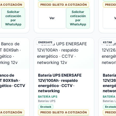
 A COTIZACIÓN
PRECIO SUJETO A COTIZACIÓN
PRECIO
Solicitar
Solicitar
cotización
cotización
Ver
V
por
por
WhatsApp
WhatsApp
ENERSAFE
KSTAR
anco de
Batería UPS ENERSAFE
Baterí
PT 80X9ah ·
12V/100Ah · respaldo
12V/26
gético · CCTV
energético · CCTV ·
energé
networking
networ
BATERÍA UPS
BATERÍA
Baterías UPS
Baterías 
En stock
En stock
 A COTIZACIÓN
PRECIO SUJETO A COTIZACIÓN
PRECIO