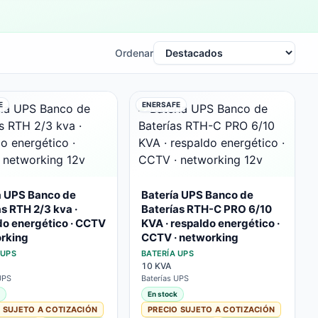
Ordenar
E
ENERSAFE
a UPS Banco de
Batería UPS Banco de
s RTH 2/3 kva ·
Baterías RTH-C PRO 6/10
do energético · CCTV
KVA · respaldo energético ·
orking
CCTV · networking
 UPS
BATERÍA UPS
10 KVA
UPS
Baterías UPS
En stock
 SUJETO A COTIZACIÓN
PRECIO SUJETO A COTIZACIÓN