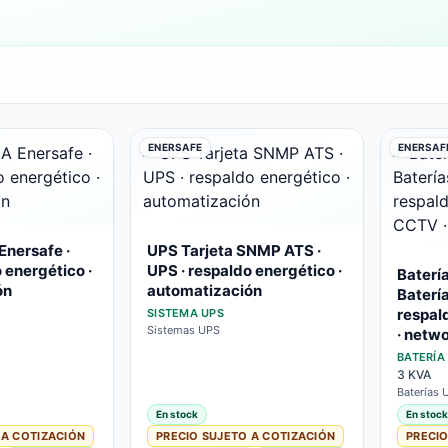
ENERSAFE
ENERSAF
nersafe ·
UPS Tarjeta SNMP ATS ·
 energético ·
UPS · respaldo energético ·
Baterí
ón
automatización
Batería
respal
SISTEMA UPS
Sistemas UPS
· netw
BATERÍA
3 KVA
Baterías 
En stock
En stock
 A COTIZACIÓN
PRECIO SUJETO A COTIZACIÓN
PRECIO