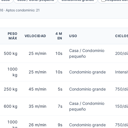
 16 · Aptos condominio: 21
PESO
4 M
VELOCIDAD
USO
CICLO
MÁX
EN
Casa / Condominio
500 kg
25 m/min
10s
200/dí
pequeño
1000
25 m/min
10s
Condominio grande
Intens
kg
250 kg
45 m/min
5s
Condominio grande
750/dí
Casa / Condominio
600 kg
35 m/min
7s
150/dí
pequeño
1000
26 m/min
9s
Condominio grande
750/dí
kg