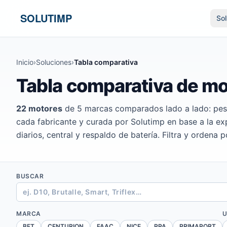
Ir al contenido
SOLUTIMP
So
Inicio
›
Soluciones
›
Tabla comparativa
Tabla comparativa de mo
22 motores
de 5 marcas comparados lado a lado: pes
cada fabricante y curada por Solutimp en base a la expe
diarios, central y respaldo de batería. Filtra y ordena 
BUSCAR
MARCA
BFT
CENTURION
FAAC
NICE
PPA
PRIMAPORT