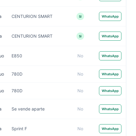
a
CENTURION SMART
WhatsApp
Sí
a
CENTURION SMART
WhatsApp
Sí
uo
E850
No
WhatsApp
uo
780D
No
WhatsApp
uo
780D
No
WhatsApp
a
Se vende aparte
No
WhatsApp
a
Sprint F
No
WhatsApp