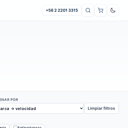
+56 2 2201 3315
Oscuro
ENAR POR
Limpiar filtros
ería
Antiportonazo