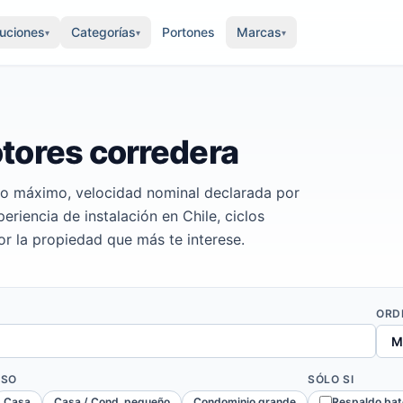
luciones
Categorías
Portones
Marcas
▾
▾
▾
tores corredera
o máximo, velocidad nominal declarada por
riencia de instalación en Chile, ciclos
por la propiedad que más te interese.
ORD
USO
SÓLO SI
Casa
Casa / Cond. pequeño
Condominio grande
Respaldo bat