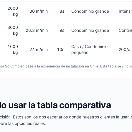
2000
30 m/min
8s
Condominio grande
Intens
kg
3000
26.3 m/min
9s
Condominio grande
Contin
kg
1000
Casa / Condominio
24 m/min
10s
200/dí
kg
pequeño
or Solutimp en base a la experiencia de instalación en Chile. Esta tabla se sinc
o usar la tabla comparativa
cisión. Estos son los dos escenarios donde nuestros clientes la usan
bre las opciones reales.