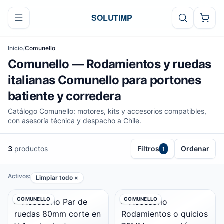
Ir al contenido
SOLUTIMP
Inicio
/
Comunello
Comunello — Rodamientos y ruedas
italianas Comunello para portones
batiente y corredera
Catálogo Comunello: motores, kits y accesorios compatibles,
con asesoría técnica y despacho a Chile.
3
productos
Filtros
Ordenar
1
Activos:
Limpiar todo ×
COMUNELLO
COMUNELLO