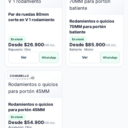
Par de ruedas 80mm
corte en V 1 rodamiento
Rodamientos o quicios
70MM para portón
batiente
En stock
En stock
Desde $26.900
Desde $85.900
IVA inc.
IVA inc.
Repuesto: Otro
Batiente · Motor
Ver
Ver
WhatsApp
WhatsApp
COMUNELLO
Rodamientos o quicios
para portón 45MM
En stock
Desde $54.900
IVA inc.
Accesorio: Otro