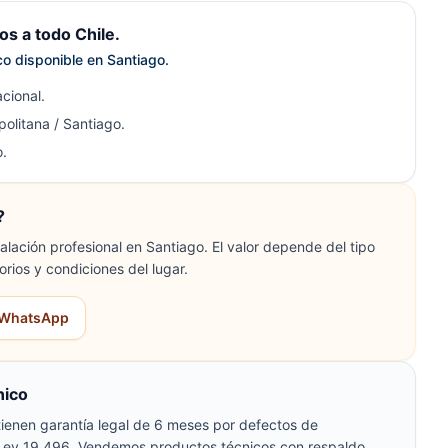
s a todo Chile.
ico disponible en Santiago.
cional.
olitana / Santiago.
.
?
lación profesional en Santiago. El valor depende del tipo
orios y condiciones del lugar.
r WhatsApp
nico
ienen garantía legal de 6 meses por defectos de
 Ley 19.496. Vendemos productos técnicos con respaldo,