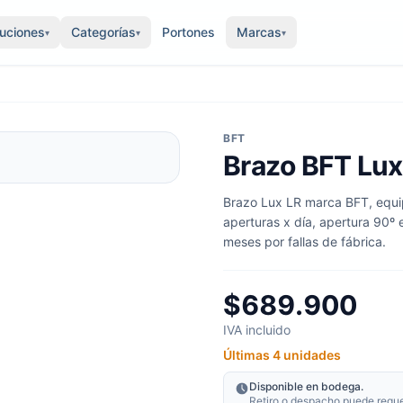
luciones
Categorías
Portones
Marcas
▾
▾
▾
BFT
Brazo BFT Lux
Brazo Lux LR marca BFT, equip
aperturas x día, apertura 90º 
meses por fallas de fábrica.
$689.900
IVA incluido
Últimas 4 unidades
Disponible en bodega.
Retiro o despacho puede requeri