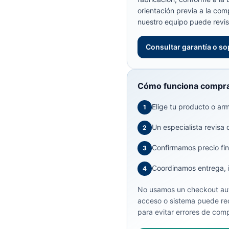
orientación previa a la com
nuestro equipo puede revis
Consultar garantía o so
Cómo funciona compra
Elige tu producto o arma
1
Un especialista revisa 
2
Confirmamos precio fin
3
Coordinamos entrega, in
4
No usamos un checkout aut
acceso o sistema puede req
para evitar errores de comp