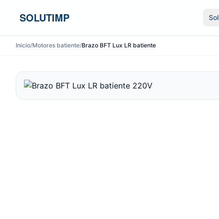
Ir al contenido
SOLUTIMP
So
Inicio
/
Motores batiente
/
Brazo BFT Lux LR batiente