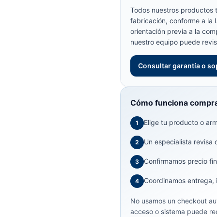
Todos nuestros productos t
fabricación, conforme a la
orientación previa a la com
nuestro equipo puede revis
Consultar garantía o so
Cómo funciona compra
Elige tu producto o arma
1
Un especialista revisa 
2
Confirmamos precio fin
3
Coordinamos entrega, in
4
No usamos un checkout aut
acceso o sistema puede req