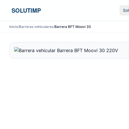
Ir al contenido
SOLUTIMP
So
Inicio
/
Barreras vehiculares
/
Barrera BFT Moovi 30