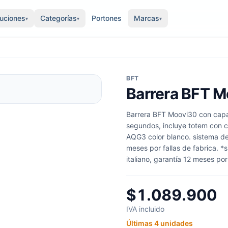
luciones
Categorías
Portones
Marcas
▾
▾
▾
BFT
Barrera BFT M
Barrera BFT Moovi30 con capac
segundos, incluye totem con c
AQG3 color blanco. sistema des
meses por fallas de fabrica. 
italiano, garantía 12 meses por 
$1.089.900
IVA incluido
Últimas 4 unidades