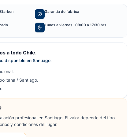
Starken
Garantía de fábrica
izado
Lunes a viernes · 09:00 a 17:30 hrs
s a todo Chile.
ico disponible en Santiago.
cional.
olitana / Santiago.
.
?
lación profesional en Santiago. El valor depende del tipo
orios y condiciones del lugar.