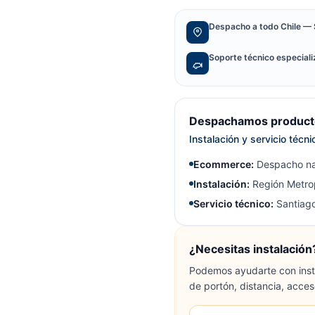
Despacho a todo Chile — 
Soporte técnico especial
Despachamos producto
Instalación y servicio técn
Ecommerce:
Despacho na
Instalación:
Región Metrop
Servicio técnico:
Santiago
¿Necesitas instalación
Podemos ayudarte con insta
de portón, distancia, acces