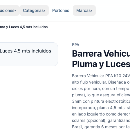
luciones
Categorías
Portones
Marcas
▾
▾
▾
ma y Luces 4,5 mts incluidos
PPA
Barrera Vehic
Pluma y Luces
Barrera Vehicular PPA K10 24V
alto flujo vehicular. Diseñada
ciclos por hora, con un tiemp
pluma), lo que asegura eficie
3mm con pintura electrostátic
incorporado, pluma 4,5 mts, si
en lado izquierdo como derech
solares (opcional), garantiza
Brasil, garantía 6 meses por fa