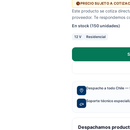
PRECIO SUJETO A COTIZA
Este producto se cotiza direc
proveedor. Te respondemos con
En stock (150 unidades)
12 V
Residencial
S
Despacho a todo Chile — 
Soporte técnico especial
Despachamos producto