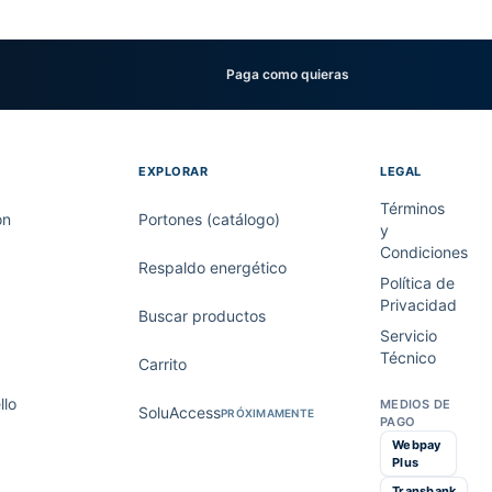
Paga como quieras
EXPLORAR
LEGAL
Términos
on
Portones (catálogo)
y
Condiciones
Respaldo energético
Política de
Privacidad
Buscar productos
Servicio
Técnico
Carrito
lo
MEDIOS DE
SoluAccess
PRÓXIMAMENTE
PAGO
Webpay
Plus
Transbank