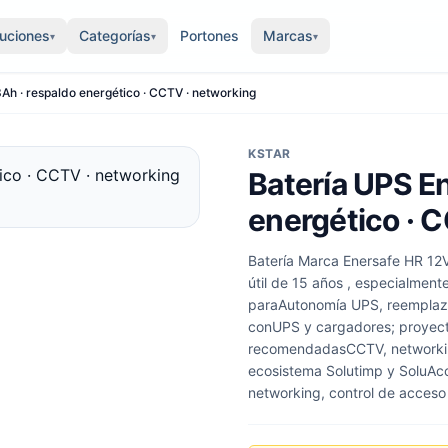
luciones
Categorías
Portones
Marcas
▾
▾
▾
Ah · respaldo energético · CCTV · networking
KSTAR
Batería UPS E
energético · 
Batería Marca Enersafe HR 12V
útil de 15 años , especialmen
paraAutonomía UPS, reemplazo 
conUPS y cargadores; proyect
recomendadasCCTV, networking
ecosistema Solutimp y SoluAcc
networking, control de acceso