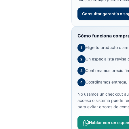
Consultar garantía o so
Cómo funciona compra
Elige tu producto o arma
1
Un especialista revisa 
2
Confirmamos precio fin
3
Coordinamos entrega, in
4
No usamos un checkout aut
acceso o sistema puede req
para evitar errores de comp
Hablar con un especi