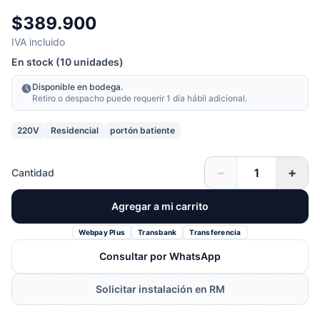
$389.900
IVA incluido
En stock (10 unidades)
Disponible en bodega.
Retiro o despacho puede requerir 1 día hábil adicional.
220V
Residencial
portón batiente
−
+
Cantidad
Agregar a mi carrito
Webpay Plus
Transbank
Transferencia
Consultar por WhatsApp
Solicitar instalación en RM