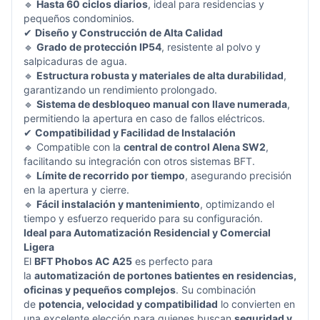
🔹
Hasta 60 ciclos diarios
, ideal para residencias y
pequeños condominios.
✔
Diseño y Construcción de Alta Calidad
🔹
Grado de protección IP54
, resistente al polvo y
salpicaduras de agua.
🔹
Estructura robusta y materiales de alta durabilidad
,
garantizando un rendimiento prolongado.
🔹
Sistema de desbloqueo manual con llave numerada
,
permitiendo la apertura en caso de fallos eléctricos.
✔
Compatibilidad y Facilidad de Instalación
🔹 Compatible con la
central de control Alena SW2
,
facilitando su integración con otros sistemas BFT.
🔹
Límite de recorrido por tiempo
, asegurando precisión
en la apertura y cierre.
🔹
Fácil instalación y mantenimiento
, optimizando el
tiempo y esfuerzo requerido para su configuración.
Ideal para Automatización Residencial y Comercial
Ligera
El
BFT Phobos AC A25
es perfecto para
la
automatización de portones batientes en residencias,
oficinas y pequeños complejos
. Su combinación
de
potencia, velocidad y compatibilidad
lo convierten en
una excelente elección para quienes buscan
seguridad y