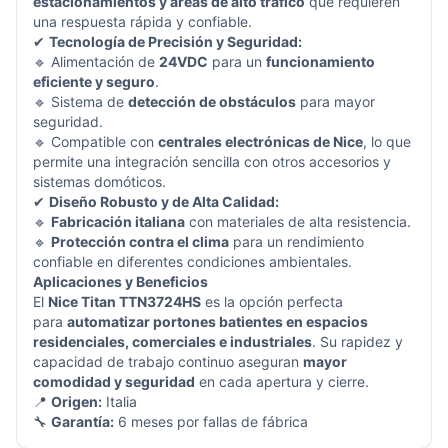
estacionamientos y áreas de alto tráfico
que requieren
una respuesta rápida y confiable.
✔
Tecnología de Precisión y Seguridad:
🔹 Alimentación de
24VDC
para un
funcionamiento
eficiente y seguro
.
🔹 Sistema de
detección de obstáculos
para mayor
seguridad.
🔹 Compatible con
centrales electrónicas de Nice
, lo que
permite una integración sencilla con otros accesorios y
sistemas domóticos.
✔
Diseño Robusto y de Alta Calidad:
🔹
Fabricación italiana
con materiales de alta resistencia.
🔹
Protección contra el clima
para un rendimiento
confiable en diferentes condiciones ambientales.
Aplicaciones y Beneficios
El
Nice Titan TTN3724HS
es la opción perfecta
para
automatizar portones batientes en espacios
residenciales, comerciales e industriales
. Su rapidez y
capacidad de trabajo continuo aseguran
mayor
comodidad y seguridad
en cada apertura y cierre.
📍
Origen:
Italia
🔧
Garantía:
6 meses por fallas de fábrica