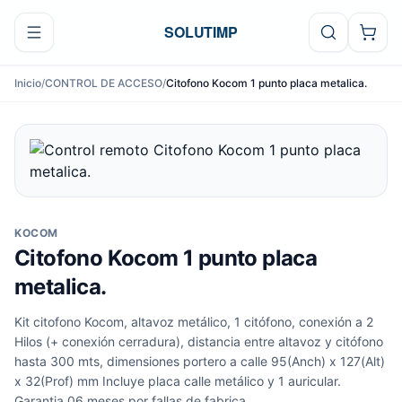
Ir al contenido
SOLUTIMP
Inicio
/
CONTROL DE ACCESO
/
Citofono Kocom 1 punto placa metalica.
KOCOM
Citofono Kocom 1 punto placa
metalica.
Kit citofono Kocom, altavoz metálico, 1 citófono, conexión a 2
Hilos (+ conexión cerradura), distancia entre altavoz y citófono
hasta 300 mts, dimensiones portero a calle 95(Anch) x 127(Alt)
x 32(Prof) mm Incluye placa calle metálico y 1 auricular.
Garantia 06 meses por fallas de fabrica