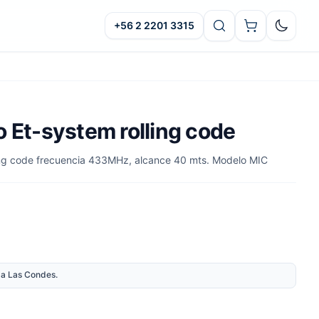
+56 2 2201 3315
Oscuro
o Et-system rolling code
ling code frecuencia 433MHz, alcance 40 mts. Modelo MIC
nda Las Condes.