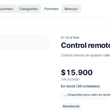
luciones
Categorías
Portones
Marcas
▾
▾
▾
ET SYSTEM
Control remot
Control remoto et-system rol
$15.900
IVA incluido
En stock (30 unidades)
Disponible para retiro en tie
Residencial