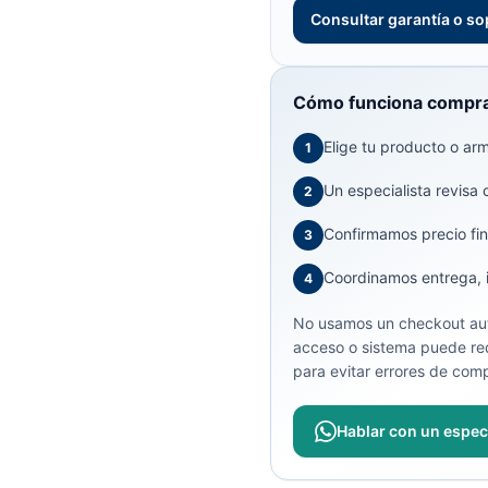
Consultar garantía o so
Cómo funciona compra
Elige tu producto o arma
1
Un especialista revisa 
2
Confirmamos precio fin
3
Coordinamos entrega, in
4
No usamos un checkout aut
acceso o sistema puede req
para evitar errores de comp
Hablar con un especi