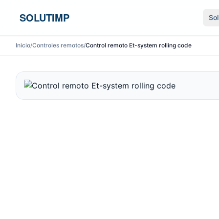
Ir al contenido
SOLUTIMP
So
Inicio
/
Controles remotos
/
Control remoto Et-system rolling code