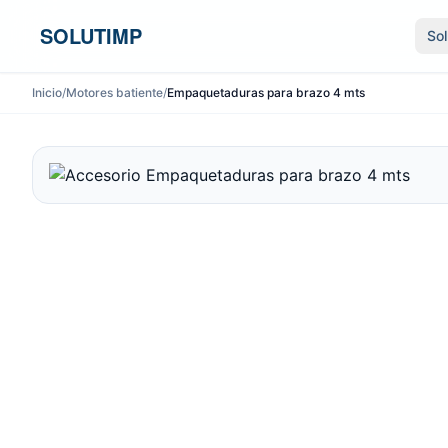
Ir al contenido
SOLUTIMP
So
Inicio
/
Motores batiente
/
Empaquetaduras para brazo 4 mts