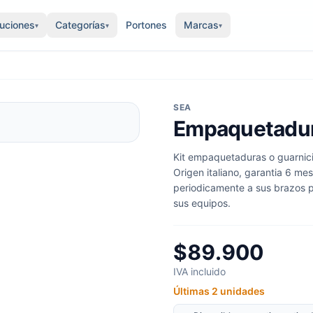
luciones
Categorías
Portones
Marcas
▾
▾
▾
SEA
Empaquetadur
Kit empaquetaduras o guarnic
Origen italiano, garantia 6 me
periodicamente a sus brazos pa
sus equipos.
$89.900
IVA incluido
Últimas 2 unidades