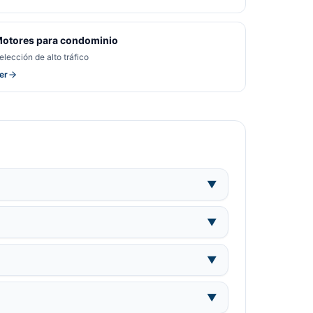
otores para condominio
elección de alto tráfico
er
▼
▼
▼
▼