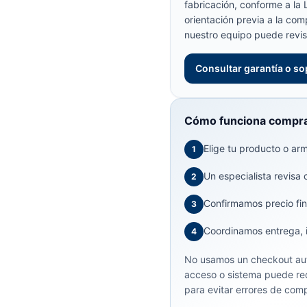
fabricación, conforme a la
orientación previa a la com
nuestro equipo puede revis
Consultar garantía o so
Cómo funciona compra
Elige tu producto o arma
1
Un especialista revisa 
2
Confirmamos precio fin
3
Coordinamos entrega, in
4
No usamos un checkout aut
acceso o sistema puede req
para evitar errores de comp