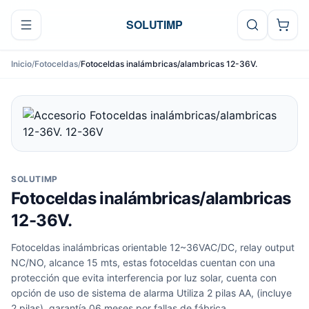
Ir al contenido
SOLUTIMP
Inicio
/
Fotoceldas
/
Fotoceldas inalámbricas/alambricas 12-36V.
SOLUTIMP
Fotoceldas inalámbricas/alambricas
12-36V.
Fotoceldas inalámbricas orientable 12~36VAC/DC, relay output
NC/NO, alcance 15 mts, estas fotoceldas cuentan con una
protección que evita interferencia por luz solar, cuenta con
opción de uso de sistema de alarma Utiliza 2 pilas AA, (incluye
2 pilas), garantía 06 meses por fallas de fábrica.