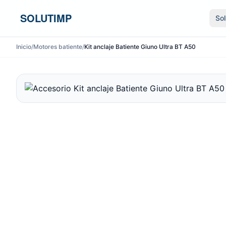
Ir al contenido
SOLUTIMP
So
Inicio
/
Motores batiente
/
Kit anclaje Batiente Giuno Ultra BT A50