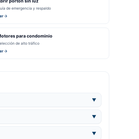
brir portón sin luz
uía de emergencia y respaldo
er
otores para condominio
elección de alto tráfico
er
▼
▼
▼