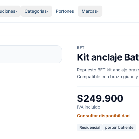
luciones
Categorías
Portones
Marcas
▾
▾
▾
BFT
Kit anclaje Ba
Repuesto BFT kit anclaje brazo
Compatible con brazo giuno y
$249.900
IVA incluido
Consultar disponibilidad
Residencial
portón batiente