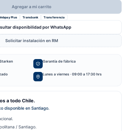
Agregar a mi carrito
Webpay Plus
Transbank
Transferencia
sultar disponibilidad por WhatsApp
Solicitar instalación en RM
Starken
Garantía de fábrica
izado
Lunes a viernes · 09:00 a 17:30 hrs
s a todo Chile.
ico disponible en Santiago.
cional.
olitana / Santiago.