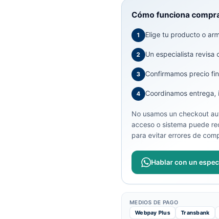
Cómo funciona compra
Elige tu producto o arma
1
Un especialista revisa 
2
Confirmamos precio fin
3
Coordinamos entrega, in
4
No usamos un checkout aut
acceso o sistema puede req
para evitar errores de comp
Hablar con un especi
MEDIOS DE PAGO
Webpay Plus
Transbank