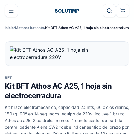
Ir al contenido
SOLUTIMP
Inicio
/
Motores batiente
/
Kit BFT Athos AC A25, 1 hoja sin electrocerradura
BFT
Kit BFT Athos AC A25, 1 hoja sin
electrocerradura
Kit brazo electromecánico, capacidad 2,5mts, 60 ciclos diarios,
150kg, 90º en 14 segundos, equipo de 220v, incluye 1 brazo
Athos ac a25, 2 controles remoto, 1 condensador de partida,
central batiente Alena SW2 *debe indicar sentido del brazo por
sistema de desbloqueo. Origen italiano, garantia 12 meses por