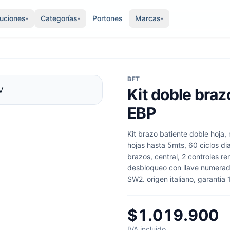
luciones
Categorías
Portones
Marcas
▾
▾
▾
BFT
Kit doble bra
EBP
Kit brazo batiente doble hoj
hojas hasta 5mts, 60 ciclos d
brazos, central, 2 controles r
desbloqueo con llave numerada
SW2. origen italiano, garantia 
$1.019.900
IVA incluido