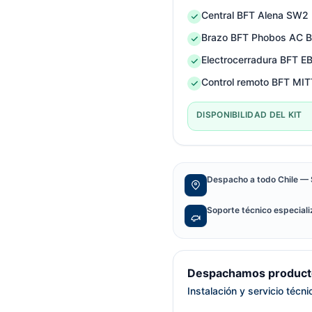
Central BFT Alena SW2
Brazo BFT Phobos AC B
Electrocerradura BFT E
Control remoto BFT M
DISPONIBILIDAD DEL KIT
Despacho a todo Chile — 
Soporte técnico especial
Despachamos producto
Instalación y servicio técn