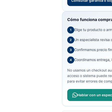
Consultar garantía o so
Cómo funciona compra
Elige tu producto o arma
1
Un especialista revisa 
2
Confirmamos precio fin
3
Coordinamos entrega, in
4
No usamos un checkout aut
acceso o sistema puede req
para evitar errores de comp
Hablar con un especi