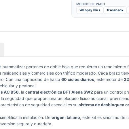
MEDIOS DE PAGO
Webpay Plus
Transbank
ra automatizar portones de doble hoja que requieren un rendimiento f
s residenciales y comerciales con tráfico moderado. Cada brazo tie
uro. Con una capacidad de hasta
60 ciclos diarios
, este motor de
2
vehicular y peatonal.
os AC B50
, la
central electrónica BFT Alena SW2
para un control pr
a la seguridad que proporciona un bloqueo físico adicional, previnie
 característica de seguridad esencial es su
sistema de desbloqueo c
simplifica la instalación. De
origen italiano
, este kit es sinónimo de
 inversión segura y duradera.