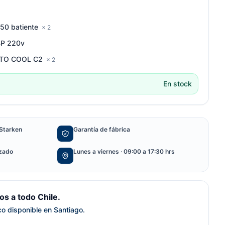
50 batiente
× 2
BP 220v
ITTO COOL C2
× 2
En stock
Starken
Garantía de fábrica
izado
Lunes a viernes · 09:00 a 17:30 hrs
s a todo Chile.
ico disponible en Santiago.