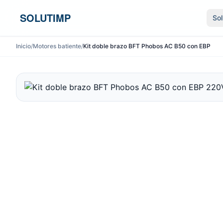
Ir al contenido
SOLUTIMP
So
Inicio
/
Motores batiente
/
Kit doble brazo BFT Phobos AC B50 con EBP