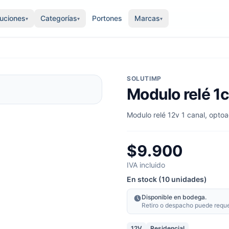
luciones
Categorías
Portones
Marcas
▾
▾
▾
SOLUTIMP
Modulo relé 1
Modulo relé 12v 1 canal, opto
$9.900
IVA incluido
En stock (10 unidades)
Disponible en bodega.
Retiro o despacho puede requeri
12V
Residencial