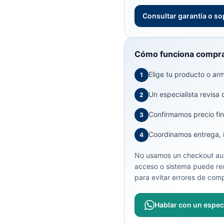
Consultar garantía o so
Cómo funciona compra
Elige tu producto o arma
1
Un especialista revisa 
2
Confirmamos precio fin
3
Coordinamos entrega, in
4
No usamos un checkout aut
acceso o sistema puede req
para evitar errores de comp
Hablar con un especi