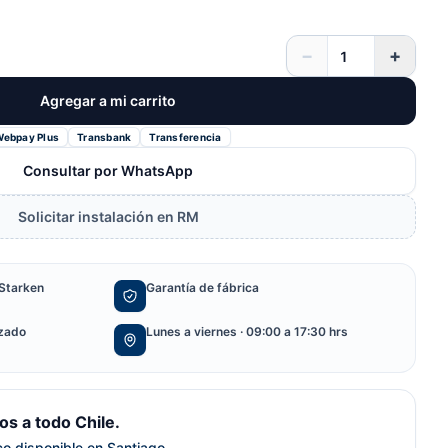
−
+
Agregar a mi carrito
Webpay Plus
Transbank
Transferencia
Consultar por WhatsApp
Solicitar instalación en RM
Starken
Garantía de fábrica
izado
Lunes a viernes · 09:00 a 17:30 hrs
s a todo Chile.
ico disponible en Santiago.