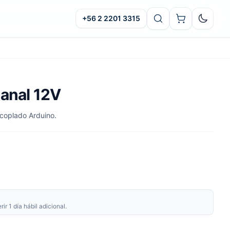
+56 2 2201 3315
Oscuro
canal 12V
acoplado Arduino.
r 1 día hábil adicional.