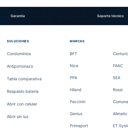
Garantía
Soporte técnico
SOLUCIONES
MARCAS
Condominios
BFT
Centuri
Nice
FAAC
Antiportonazo
PPA
SEA
Tabla comparativa
Hiland
Rossi
Respaldo batería
Peccinin
Comunel
Abrir con celular
Genius
Allmatic
Abrir sin luz
Primaport
ET Sys