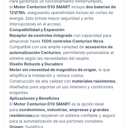
Para garantizar un funcionamiento ininterrumpido,
el
Motor Centurion D10 SMART
incluye
dos baterías de
12V/7Ah
, asegurando operatividad incluso en cortes de
energía. Esto brinda mayor seguridad y evita
interrupciones en el acceso.
Compatibilidad y Expansión
Receptor de controles integrado
con capacidad para
almacenar hasta
1500 controles Centurion Nova
.
Compatible con una amplia variedad de
accesorios de
automatización Centurion
, permitiendo personalizar el
sistema según las necesidades del usuario.
Diseño Robusto y Duradero
Motor sin necesidad de magnético de origen
, lo que
simplifica la instalación y reduce costos.
Construcción de alta calidad con
materiales resistentes
,
diseñados para soportar un uso intensivo y condiciones
exigentes.
Aplicaciones y Beneficios
El
Motor Centurion D10 SMART
es la opción ideal
para
condominios, industrias, empresas y grandes
residencias
que requieren un sistema confiable y seguro
para la automatización de sus portones corredera.
Origen:
Sudáfrica