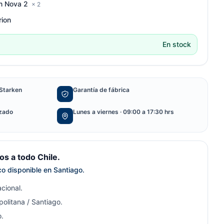
on Nova 2
× 2
rion
En stock
Starken
Garantía de fábrica
izado
Lunes a viernes · 09:00 a 17:30 hrs
s a todo Chile.
ico disponible en Santiago.
cional.
olitana / Santiago.
.