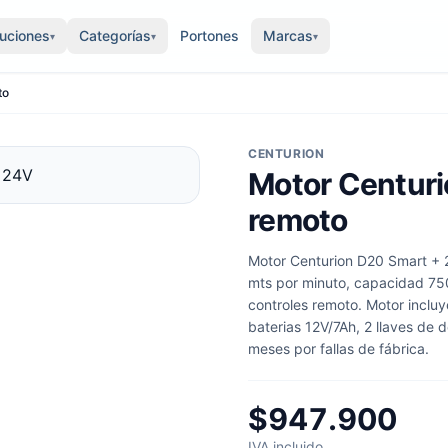
luciones
Categorías
Portones
Marcas
▾
▾
▾
to
CENTURION
Motor Centuri
remoto
Motor Centurion D20 Smart + 2
mts por minuto, capacidad 750 
controles remoto. Motor incluye
baterias 12V/7Ah, 2 llaves de 
meses por fallas de fábrica.
$947.900
IVA incluido