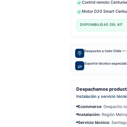
Control remoto Centuri
Motor D20 Smart Centu
DISPONIBILIDAD DEL KIT
Despacho a todo Chile — 
Soporte técnico especial
Despachamos producto
Instalación y servicio técn
Ecommerce:
Despacho na
Instalación:
Región Metrop
Servicio técnico:
Santiago