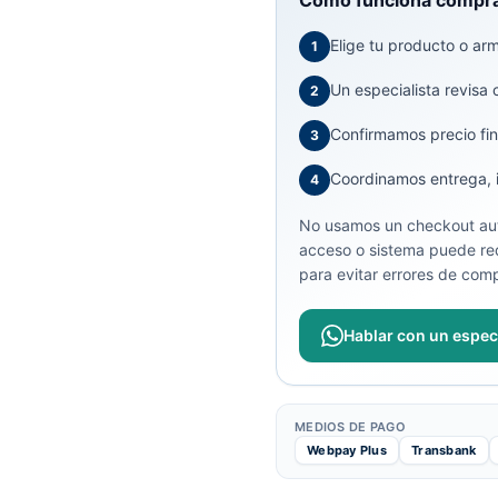
Cómo funciona compra
Elige tu producto o arma
1
Un especialista revisa 
2
Confirmamos precio fin
3
Coordinamos entrega, in
4
No usamos un checkout aut
acceso o sistema puede req
para evitar errores de comp
Hablar con un especi
MEDIOS DE PAGO
Webpay Plus
Transbank