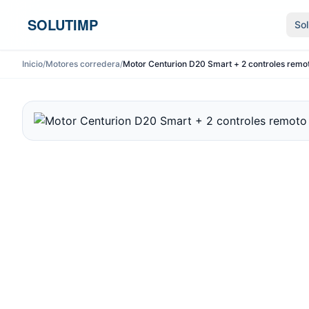
Ir al contenido
SOLUTIMP
So
Inicio
/
Motores corredera
/
Motor Centurion D20 Smart + 2 controles remo