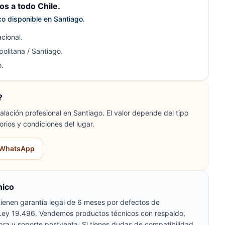
s a todo Chile.
ico disponible en Santiago.
cional.
olitana / Santiago.
.
?
lación profesional en Santiago. El valor depende del tipo
orios y condiciones del lugar.
r WhatsApp
nico
ienen garantía legal de 6 meses por defectos de
 Ley 19.496. Vendemos productos técnicos con respaldo,
pra y soporte postventa. Si tienes dudas de compatibilidad,