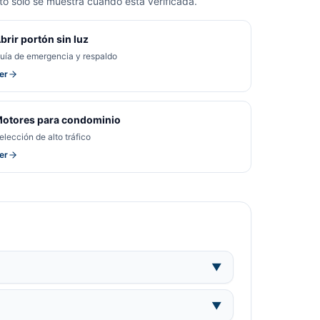
o solo se muestra cuando está verificada.
brir portón sin luz
uía de emergencia y respaldo
er
otores para condominio
elección de alto tráfico
er
▼
▼