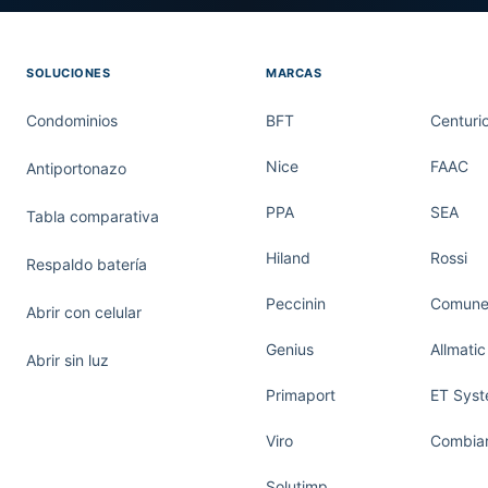
SOLUCIONES
MARCAS
Condominios
BFT
Centuri
Nice
FAAC
Antiportonazo
PPA
SEA
Tabla comparativa
Hiland
Rossi
Respaldo batería
Peccinin
Comunel
Abrir con celular
Genius
Allmatic
Abrir sin luz
Primaport
ET Sys
Viro
Combiar
Solutimp