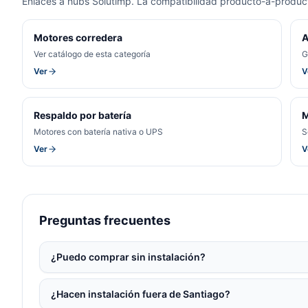
Enlaces a hubs Solutimp. La compatibilidad producto-a-product
Motores corredera
A
Ver catálogo de esta categoría
G
Ver
V
Respaldo por batería
M
Motores con batería nativa o UPS
S
Ver
V
Preguntas frecuentes
¿Puedo comprar sin instalación?
¿Hacen instalación fuera de Santiago?