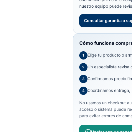
nuestro equipo puede revis
Consultar garantía o so
Cómo funciona compra
Elige tu producto o arma
1
Un especialista revisa 
2
Confirmamos precio fin
3
Coordinamos entrega, in
4
No usamos un checkout aut
acceso o sistema puede req
para evitar errores de comp
Hablar con un especi