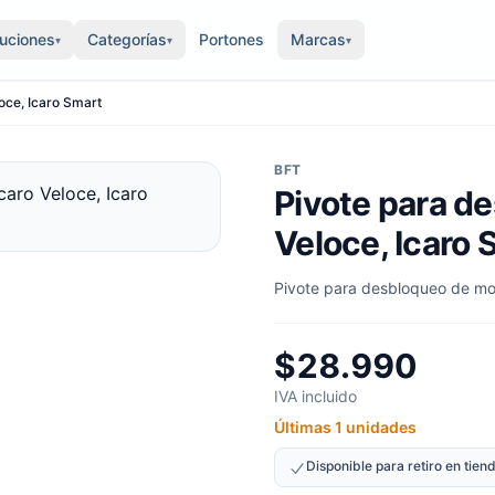
luciones
Categorías
Portones
Marcas
▾
▾
▾
oce, Icaro Smart
BFT
Pivote para d
Veloce, Icaro 
Pivote para desbloqueo de mot
$28.990
IVA incluido
Últimas 1 unidades
Disponible para retiro en tie