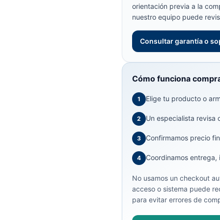
orientación previa a la com
nuestro equipo puede revis
Consultar garantía o so
Cómo funciona compra
Elige tu producto o arma
1
Un especialista revisa 
2
Confirmamos precio fin
3
Coordinamos entrega, in
4
No usamos un checkout aut
acceso o sistema puede req
para evitar errores de comp