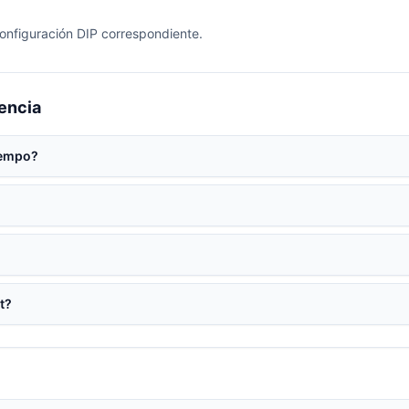
configuración DIP correspondiente.
encia
iempo?
t?