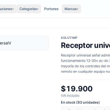
luciones
Categorías
Portones
Marcas
▾
▾
▾
SOLUTIMP
Receptor univ
Receptor universal señal admi
funcionamiento 12-30v ac-dc 
mayoría de los controles del me
remoto en cualquier equipo nu
$19.900
IVA incluido
En stock (93 unidades)