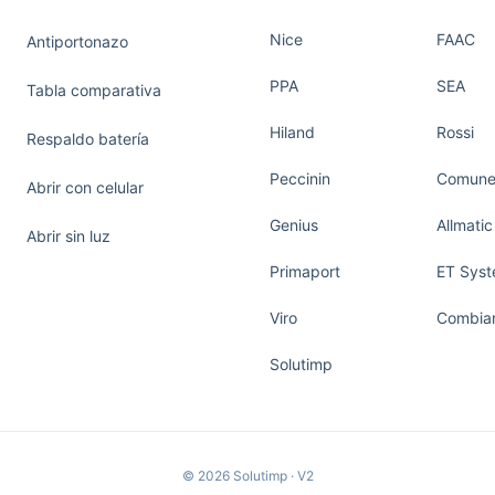
Nice
FAAC
Antiportonazo
PPA
SEA
Tabla comparativa
Hiland
Rossi
Respaldo batería
Peccinin
Comunel
Abrir con celular
Genius
Allmatic
Abrir sin luz
Primaport
ET Sys
Viro
Combiar
Solutimp
© 2026 Solutimp · V2