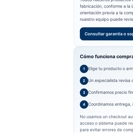
fabricación, conforme a la
orientación previa a la com
nuestro equipo puede revis
Consultar garantía o so
Cómo funciona compra
Elige tu producto o arma
1
Un especialista revisa 
2
Confirmamos precio fin
3
Coordinamos entrega, in
4
No usamos un checkout aut
acceso o sistema puede req
para evitar errores de comp