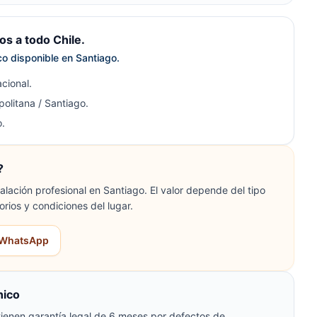
s a todo Chile.
ico disponible en Santiago.
cional.
olitana / Santiago.
.
?
lación profesional en Santiago. El valor depende del tipo
orios y condiciones del lugar.
r WhatsApp
nico
ienen garantía legal de 6 meses por defectos de