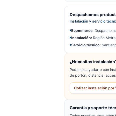
Despachamos producto
Instalación y servicio técn
Ecommerce:
Despacho na
Instalación:
Región Metrop
Servicio técnico:
Santiago
¿Necesitas instalación
Podemos ayudarte con insta
de portón, distancia, acces
Cotizar instalación po
Garantía y soporte téc
Todos nuestros productos t