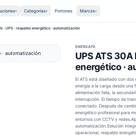
luciones
Categorías
Portones
Marcas
▾
▾
▾
 · UPS · respaldo energético · automatización
ENERSAFE
UPS ATS 30A E
energético · 
El ATS está diseñado con dos 
energía a la carga desde una f
alimentación falla, la secund
interrupción. El tiempo de tran
conectado. Después de cambia
energético profesional para m
entornos con CCTV y redes.Ap
automatización.Solución integ
operacional, respaldo energét