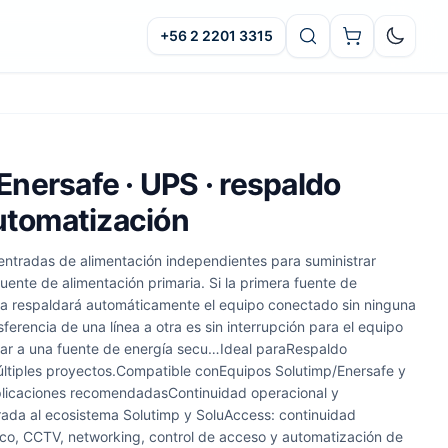
+56 2 2201 3315
Oscuro
nersafe · UPS · respaldo
automatización
entradas de alimentación independientes para suministrar
uente de alimentación primaria. Si la primera fuente de
aria respaldará automáticamente el equipo conectado sin ninguna
sferencia de una línea a otra es sin interrupción para el equipo
r a una fuente de energía secu…Ideal paraRespaldo
últiples proyectos.Compatible conEquipos Solutimp/Enersafe y
licaciones recomendadasContinuidad operacional y
rada al ecosistema Solutimp y SoluAccess: continuidad
ico, CCTV, networking, control de acceso y automatización de