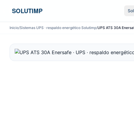
Ir al contenido
SOLUTIMP
So
Inicio
/
Sistemas UPS · respaldo energético Solutimp
/
UPS ATS 30A Enersafe