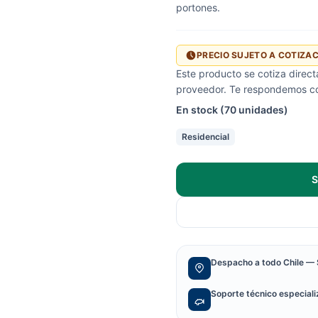
portones.
PRECIO SUJETO A COTIZA
Este producto se cotiza direc
proveedor. Te respondemos con
En stock (70 unidades)
Residencial
S
Despacho a todo Chile — 
Soporte técnico especial