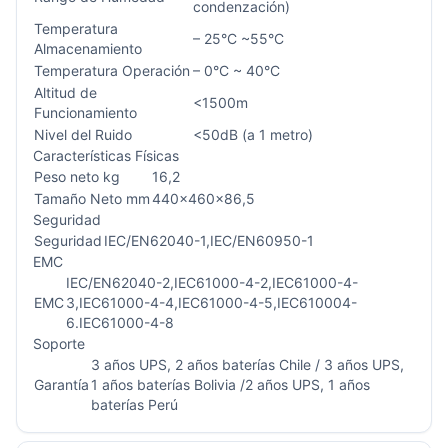
condenzación)
Temperatura
– 25°C ~55°C
Almacenamiento
Temperatura Operación
– 0°C ~ 40°C
Altitud de
<1500m
Funcionamiento
Nivel del Ruido
<50dB (a 1 metro)
Características Físicas
Peso neto kg
16,2
Tamaño Neto mm
440x460x86,5
Seguridad
Seguridad
IEC/EN62040-1,IEC/EN60950-1
EMC
IEC/EN62040-2,IEC61000-4-2,IEC61000-4-
EMC
3,IEC61000-4-4,IEC61000-4-5,IEC610004-
6.IEC61000-4-8
Soporte
3 años UPS, 2 años baterías Chile / 3 años UPS,
Garantía
1 años baterías Bolivia /2 años UPS, 1 años
baterías Perú