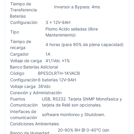
Tiempo de
Inversor a Bypass: 4ms
Transferencia
Baterías
Configuración
3 x 12V-9AH
Plomo Acido selladas (libre
Tipo
Mantenimiento)
Tiempo de
4 horas (para 90% de plena capacidad)
recarga
Cargador
1A
Voltaje de carga
41,1Vdc ±1%
Banco Baterías Adicional
Código
BPESOLRTH-1KVACB
Configuración
6 baterias 12V-9AH
Voltaje carga
36Vdc
Conexión y Administración
Puertos
USB, RS232. Tarjeta SNMP Monofasica y
Comunicación
tarjeta de Relé son opcionales.
Interfaces de
software monitoreo y Shutdown.
comunicación
Condiciones Ambientales
20-90% RH @ 0-40°C (sin
Rango de Humedad