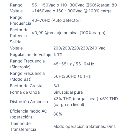
Rango
55 ~150Vac o 110~300Vac @60%carga; 80
Voltaje
~1450Vac o 160 ~300Vac @ 100% carga
Rango
40~70Hz (Auto detector)
Frecuencia
Factor de
≤0,99 @ voltaje nominal (100% carga)
Potencia
Salida
Voltaje
200/208/220/230/240 Vac
Regulacion de Voltaje
± 1%
Rango Frecuencia
45~55Hz / 56~64Hz
(Sincroniz)
Rango Frecuencia
50Hz/60Hz ±0,1Hz
(Modo Bat)
Factor de Cresta
3:1
Forma de Onda
Sinusoidal pura
≤3% THD (carga linear) ≤6% THD
Distorsión Armónica
(carga no lineal)
Eficiencia modo AC
88%
(operación)
Tiempo de
Modo operación a Baterias: 0ms
Transferencia