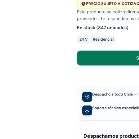
PRECIO SUJETO A COTIZA
Este producto se cotiza direc
proveedor. Te respondemos con
En stock (847 unidades)
24 V
Residencial
S
Despacho a todo Chile — 
Soporte técnico especial
Despachamos producto