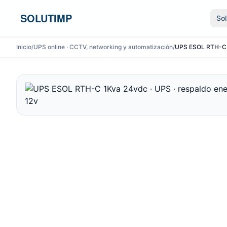
Ir al contenido
SOLUTIMP
So
Inicio
/
UPS online · CCTV, networking y automatización
/
UPS ESOL RTH-C 1