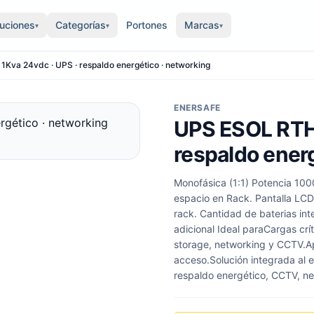
luciones
Categorías
Portones
Marcas
▾
▾
▾
Kva 24vdc · UPS · respaldo energético · networking
ENERSAFE
UPS ESOL RTH-
respaldo ener
Monofásica (1:1) Potencia 100
espacio en Rack. Pantalla LCD 
rack. Cantidad de baterias in
adicional Ideal paraCargas crí
storage, networking y CCTV.A
acceso.Solución integrada al 
respaldo energético, CCTV, ne