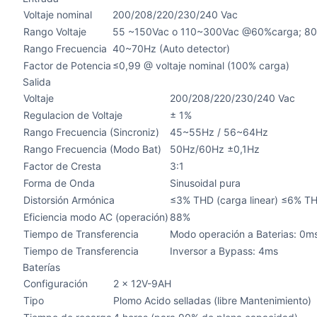
Voltaje nominal
200/208/220/230/240 Vac
Rango Voltaje
55 ~150Vac o 110~300Vac @60%carga; 80
Rango Frecuencia
40~70Hz (Auto detector)
Factor de Potencia
≤0,99 @ voltaje nominal (100% carga)
Salida
Voltaje
200/208/220/230/240 Vac
Regulacion de Voltaje
± 1%
Rango Frecuencia (Sincroniz)
45~55Hz / 56~64Hz
Rango Frecuencia (Modo Bat)
50Hz/60Hz ±0,1Hz
Factor de Cresta
3:1
Forma de Onda
Sinusoidal pura
Distorsión Armónica
≤3% THD (carga linear) ≤6% THD
Eficiencia modo AC (operación)
88%
Tiempo de Transferencia
Modo operación a Baterias: 0m
Tiempo de Transferencia
Inversor a Bypass: 4ms
Baterías
Configuración
2 x 12V-9AH
Tipo
Plomo Acido selladas (libre Mantenimiento)