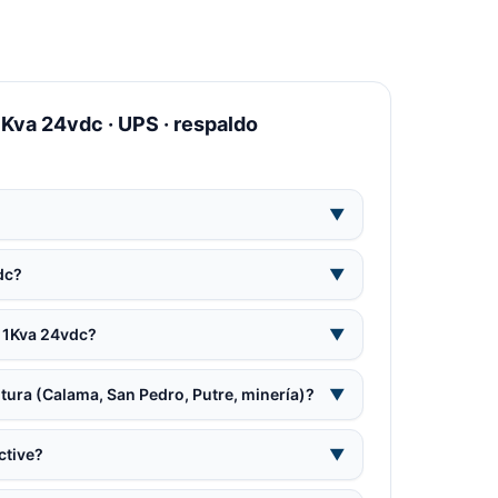
va 24vdc · UPS · respaldo
▼
dc?
▼
 1Kva 24vdc?
▼
tura (Calama, San Pedro, Putre, minería)?
▼
ctive?
▼