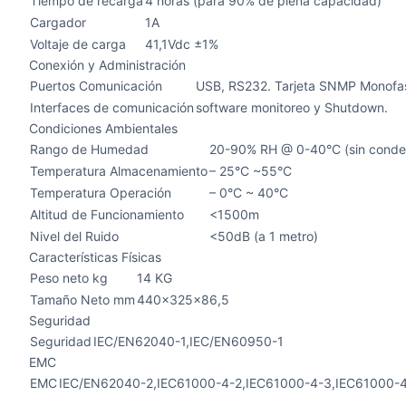
Tiempo de recarga
4 horas (para 90% de plena capacidad)
Cargador
1A
Voltaje de carga
41,1Vdc ±1%
Conexión y Administración
Puertos Comunicación
USB, RS232. Tarjeta SNMP Monofasi
Interfaces de comunicación
software monitoreo y Shutdown.
Condiciones Ambientales
Rango de Humedad
20-90% RH @ 0-40°C (sin conde
Temperatura Almacenamiento
– 25°C ~55°C
Temperatura Operación
– 0°C ~ 40°C
Altitud de Funcionamiento
<1500m
Nivel del Ruido
<50dB (a 1 metro)
Características Físicas
Peso neto kg
14 KG
Tamaño Neto mm
440x325x86,5
Seguridad
Seguridad
IEC/EN62040-1,IEC/EN60950-1
EMC
EMC
IEC/EN62040-2,IEC61000-4-2,IEC61000-4-3,IEC61000-