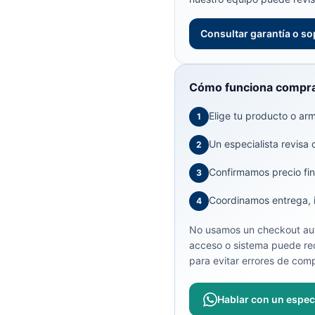
Consultar garantía o so
Cómo funciona compra
Elige tu producto o arma
1
Un especialista revisa 
2
Confirmamos precio fin
3
Coordinamos entrega, in
4
No usamos un checkout aut
acceso o sistema puede req
para evitar errores de comp
Hablar con un especi