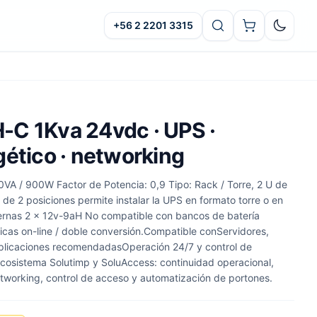
+56 2 2201 3315
Oscuro
C 1Kva 24vdc · UPS ·
gético · networking
0VA / 900W Factor de Potencia: 0,9 Tipo: Rack / Torre, 2 U de
de 2 posiciones permite instalar la UPS en formato torre o en
ternas 2 x 12v-9aH No compatible con bancos de batería
ticas on-line / doble conversión.Compatible conServidores,
plicaciones recomendadasOperación 24/7 y control de
ecosistema Solutimp y SoluAccess: continuidad operacional,
tworking, control de acceso y automatización de portones.