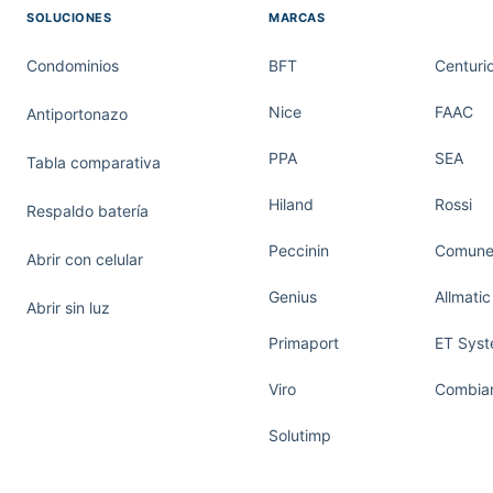
SOLUCIONES
MARCAS
Condominios
BFT
Centuri
Nice
FAAC
Antiportonazo
PPA
SEA
Tabla comparativa
Hiland
Rossi
Respaldo batería
Peccinin
Comunel
Abrir con celular
Genius
Allmatic
Abrir sin luz
Primaport
ET Sys
Viro
Combiar
Solutimp