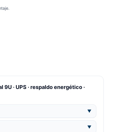
ntaje.
 9U · UPS · respaldo energético ·
▼
▼