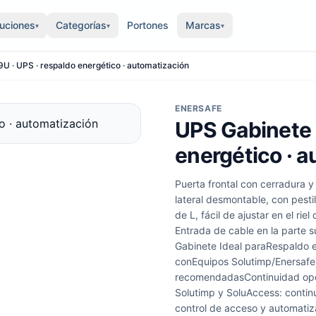
luciones
Categorías
Portones
Marcas
▾
▾
▾
UPS Gabinete Mural 9U · UPS · respaldo energético · automatización
ENERSAFE
UPS Gabinete 
energético · 
Puerta frontal con cerradura y
lateral desmontable, con pestil
de L, fácil de ajustar en el ri
Entrada de cable en la parte s
Gabinete Ideal paraRespaldo e
conEquipos Solutimp/Enersafe
recomendadasContinuidad oper
Solutimp y SoluAccess: contin
control de acceso y automatiz