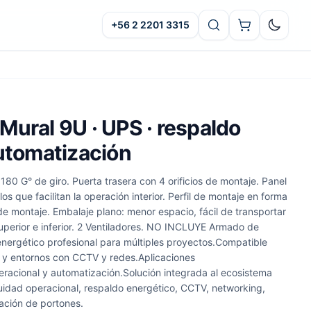
+56 2 2201 3315
Oscuro
Mural 9U · UPS · respaldo
automatización
 180 G° de giro. Puerta trasera con 4 orificios de montaje. Panel
los que facilitan la operación interior. Perfil de montaje en forma
el de montaje. Embalaje plano: menor espacio, fácil de transportar
uperior e inferior. 2 Ventiladores. NO INCLUYE Armado de
nergético profesional para múltiples proyectos.Compatible
 y entornos con CCTV y redes.Aplicaciones
acional y automatización.Solución integrada al ecosistema
uidad operacional, respaldo energético, CCTV, networking,
ación de portones.