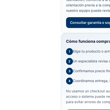
orientación previa a la com
nuestro equipo puede revis
Consultar garantía o so
Cómo funciona compra
Elige tu producto o arma
1
Un especialista revisa 
2
Confirmamos precio fin
3
Coordinamos entrega, in
4
No usamos un checkout aut
acceso o sistema puede req
para evitar errores de comp