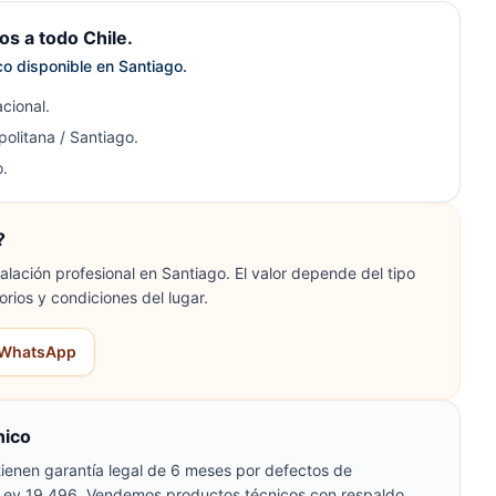
s a todo Chile.
ico disponible en Santiago.
cional.
olitana / Santiago.
.
?
lación profesional en Santiago. El valor depende del tipo
orios y condiciones del lugar.
r WhatsApp
nico
ienen garantía legal de 6 meses por defectos de
 Ley 19.496. Vendemos productos técnicos con respaldo,