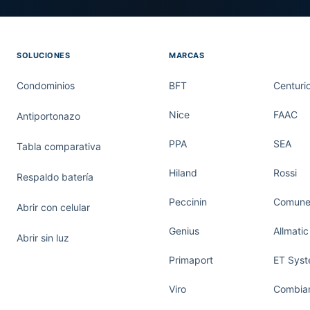
SOLUCIONES
MARCAS
Condominios
BFT
Centuri
Nice
FAAC
Antiportonazo
PPA
SEA
Tabla comparativa
Hiland
Rossi
Respaldo batería
Peccinin
Comunel
Abrir con celular
Genius
Allmatic
Abrir sin luz
Primaport
ET Sys
Viro
Combiar