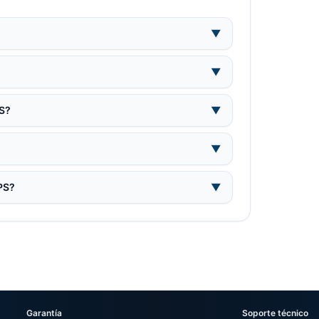
▼
▼
PS?
▼
▼
UPS?
▼
Garantía
Soporte técnico