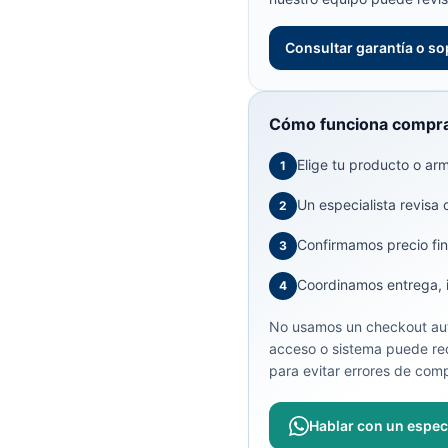
Consultar garantía o so
Cómo funciona compra
Elige tu producto o arma
1
Un especialista revisa 
2
Confirmamos precio fin
3
Coordinamos entrega, in
4
No usamos un checkout aut
acceso o sistema puede req
para evitar errores de comp
Hablar con un especi