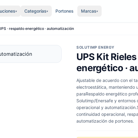
luciones
Categorías
Portones
Marcas
▾
▾
▾
UPS · respaldo energético · automatización
SOLUTIMP ENERGY
UPS Kit Rieles
energético · 
Ajustable de acuerdo con el 
electroestática, manteniendo 
paraRespaldo energético prof
Solutimp/Enersafe y entornos
operacional y automatización.
continuidad operacional, resp
automatización de portones.