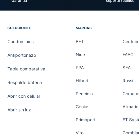
Garantía
Soporte técnico
SOLUCIONES
MARCAS
Condominios
BFT
Centuri
Nice
FAAC
Antiportonazo
PPA
SEA
Tabla comparativa
Hiland
Rossi
Respaldo batería
Peccinin
Comunel
Abrir con celular
Genius
Allmatic
Abrir sin luz
Primaport
ET Sys
Viro
Combiar