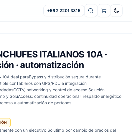
+56 2 2201 3315
Oscuro
NCHUFES ITALIANOS 10A ·
ción · automatización
0AIdeal paraBypass y distribución segura durante
ible conTableros con UPS/PDU e integración
ndadasCCTV, networking y control de acceso.Solución
imp y SoluAccess: continuidad operacional, respaldo energético,
acceso y automatización de portones.
CIÓN
tamente con un ejecutivo Solutimp por cambio de precios del