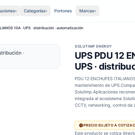
luciones
Categorías
Portones
Marcas
▾
▾
▾
NOS 10A · UPS · distribución · automatización
SOLUTIMP ENERGY
UPS PDU 12 E
UPS · distribu
PDU 12 ENCHUFES ITALIANOS 1
mantenimiento de UPS.Compat
Solutimp.Aplicaciones recome
integrada al ecosistema Solut
CCTV, networking, control de 
PRECIO SUJETO A COTIZA
Este producto se cotiza direc