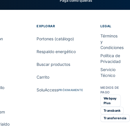
Paga como quieras
EXPLORAR
LEGAL
Términos
on
Portones (catálogo)
y
Condiciones
Respaldo energético
Política de
Privacidad
Buscar productos
Servicio
Técnico
Carrito
lo
MEDIOS DE
SoluAccess
PRÓXIMAMENTE
PAGO
Webpay
Plus
Transbank
tem
Transferencia
ialdo