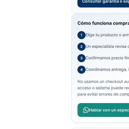
Consultar garantía o so
Cómo funciona compra
Elige tu producto o arma
1
Un especialista revisa 
2
Confirmamos precio fin
3
Coordinamos entrega, in
4
No usamos un checkout aut
acceso o sistema puede req
para evitar errores de comp
Hablar con un especi