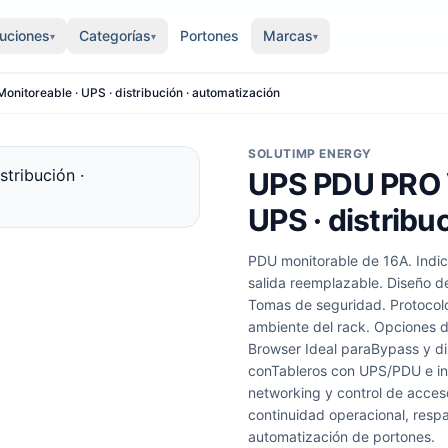
luciones
Categorías
Portones
Marcas
▾
▾
▾
nitoreable · UPS · distribución · automatización
SOLUTIMP ENERGY
UPS PDU PRO V
UPS · distribu
PDU monitorable de 16A. Indi
salida reemplazable. Diseño de
Tomas de seguridad. Protocol
ambiente del rack. Opciones de
Browser Ideal paraBypass y d
conTableros con UPS/PDU e i
networking y control de acces
continuidad operacional, resp
automatización de portones.