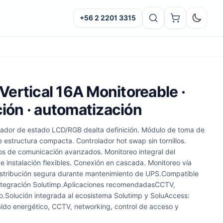
+56 2 2201 3315
Oscuro
ertical 16A Monitoreable ·
ción · automatización
cador de estado LCD/RGB dealta definición. Módulo de toma de
 estructura compacta. Controlador hot swap sin tornillos.
os de comunicación avanzados. Monitoreo integral del
 instalación flexibles. Conexión en cascada. Monitoreo vía
istribución segura durante mantenimiento de UPS.Compatible
ntegración Solutimp.Aplicaciones recomendadasCCTV,
o.Solución integrada al ecosistema Solutimp y SoluAccess:
aldo energético, CCTV, networking, control de acceso y