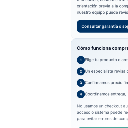
orientación previa a la com
nuestro equipo puede revis
Consultar garantía o so
Cómo funciona compra
Elige tu producto o arma
1
Un especialista revisa 
2
Confirmamos precio fin
3
Coordinamos entrega, in
4
No usamos un checkout aut
acceso o sistema puede req
para evitar errores de comp