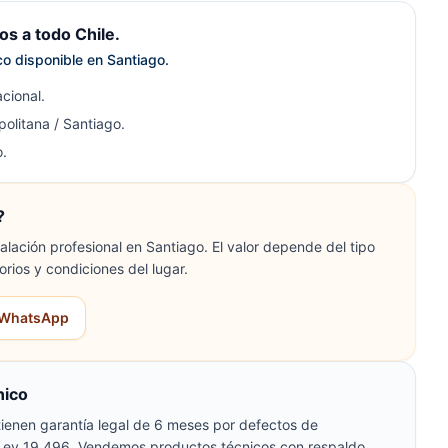
s a todo Chile.
ico disponible en Santiago.
cional.
olitana / Santiago.
.
?
lación profesional en Santiago. El valor depende del tipo
orios y condiciones del lugar.
r WhatsApp
nico
ienen garantía legal de 6 meses por defectos de
 Ley 19.496. Vendemos productos técnicos con respaldo,