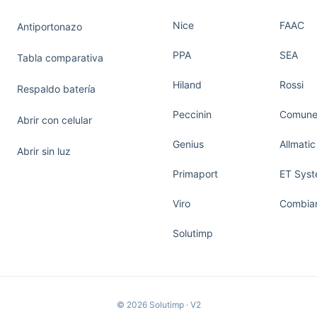
Nice
FAAC
Antiportonazo
PPA
SEA
Tabla comparativa
Hiland
Rossi
Respaldo batería
Peccinin
Comunel
Abrir con celular
Genius
Allmatic
Abrir sin luz
Primaport
ET Sys
Viro
Combiar
Solutimp
© 2026 Solutimp · V2