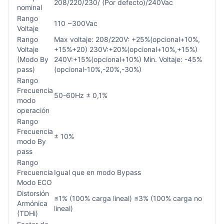
208/220/230/ (Por defecto)/240Vac
nominal
Rango
110 ~300Vac
Voltaje
Rango
Max voltaje: 208/220V: +25%(opcional+10%,
Voltaje
+15%+20) 230V:+20%(opcional+10%,+15%)
(Modo By
240V:+15%(opcional+10%) Min. Voltaje: -45%
pass)
(opcional-10%,-20%,-30%)
Rango
Frecuencia
50-60Hz ± 0,1%
modo
operación
Rango
Frecuencia
± 10%
modo By
pass
Rango
Frecuencia
Igual que en modo Bypass
Modo ECO
Distorsión
≤1% (100% carga lineal) ≤3% (100% carga no
Armónica
lineal)
(TDHi)