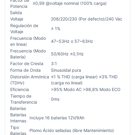
Factor de
≤0,99 @voltaje nominal (100% carga)
Potencia
Salida
Voltaje
208/220/230 (Por defecto)/240 Vac
Regulación de
± 1%
Voltaje
Frecuencia (Modo
47~53Hz o 57~63Hz
en linea)
Frecuencia (Modo
50/60Hz ±0,1Hz
Batería)
Factor de Cresta
3:1
Forma de Onda
Sinusoidal pura
Distorsión Armónica
≤1 % THD (carga linear) ≤3% THD
(TDHv)
(carga no lineal)
Eficiencia
>95% Modo AC >98,8% Modo ECO
Tiempo de
0ms
Transferencia
Baterías
Baterías
Incluye 16 baterías 12V/9Ah
Internas
Tipo
Plomo Ácido selladas (libre Mantenimiento)
Baterías