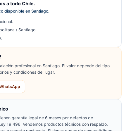
s a todo Chile.
ico disponible en Santiago.
cional.
olitana / Santiago.
.
?
lación profesional en Santiago. El valor depende del tipo
orios y condiciones del lugar.
r WhatsApp
nico
ienen garantía legal de 6 meses por defectos de
 Ley 19.496. Vendemos productos técnicos con respaldo,
pra y soporte postventa. Si tienes dudas de compatibilidad,