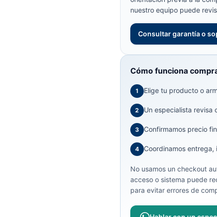
nuestro equipo puede revis
Consultar garantía o so
Cómo funciona compra
Elige tu producto o arma
1
Un especialista revisa 
2
Confirmamos precio fin
3
Coordinamos entrega, in
4
No usamos un checkout aut
acceso o sistema puede req
para evitar errores de comp
Hablar con un especi