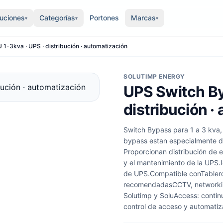
luciones
Categorías
Portones
Marcas
▾
▾
▾
UPS Switch Bypass con PDU 1-3kva · UPS · distribución · automatización
SOLUTIMP ENERGY
UPS Switch By
distribución ·
Switch Bypass para 1 a 3 kva
bypass estan especialmente d
Proporcionan distribución de e
y el mantenimiento de la UPS.
de UPS.Compatible conTablero
recomendadasCCTV, networking
Solutimp y SoluAccess: contin
control de acceso y automatiz