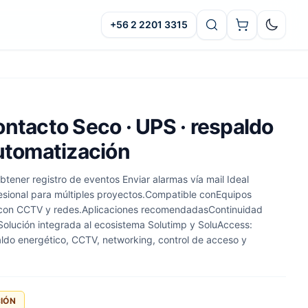
+56 2 2201 3315
Oscuro
ntacto Seco · UPS · respaldo
automatización
btener registro de eventos Enviar alarmas vía mail Ideal
esional para múltiples proyectos.Compatible conEquipos
 con CCTV y redes.Aplicaciones recomendadasContinuidad
Solución integrada al ecosistema Solutimp y SoluAccess:
aldo energético, CCTV, networking, control de acceso y
CIÓN