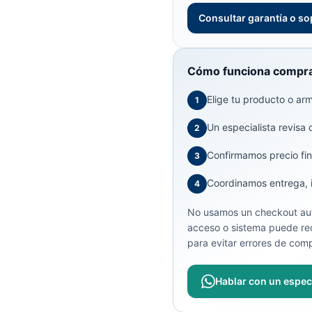
Consultar garantía o so
Cómo funciona compra
Elige tu producto o arma
1
Un especialista revisa 
2
Confirmamos precio fin
3
Coordinamos entrega, in
4
No usamos un checkout aut
acceso o sistema puede req
para evitar errores de comp
Hablar con un especi