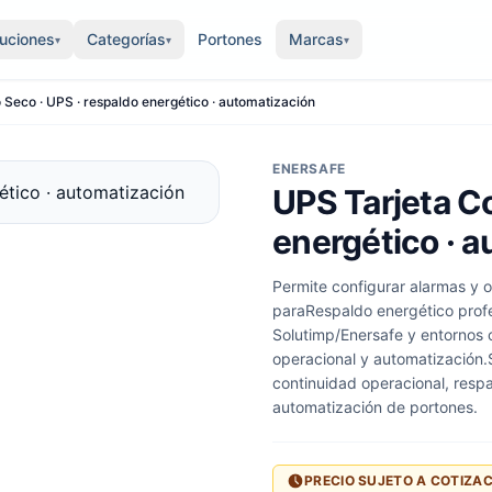
luciones
Categorías
Portones
Marcas
▾
▾
▾
 Seco · UPS · respaldo energético · automatización
ENERSAFE
UPS Tarjeta Co
energético · 
Permite configurar alarmas y o
paraRespaldo energético prof
Solutimp/Enersafe y entornos
operacional y automatización.
continuidad operacional, resp
automatización de portones.
PRECIO SUJETO A COTIZA