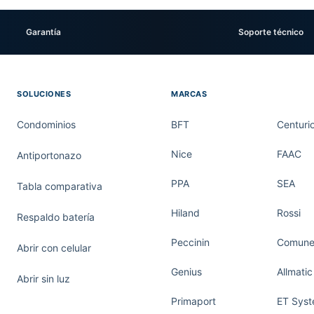
Garantía
Soporte técnico
SOLUCIONES
MARCAS
Condominios
BFT
Centuri
Nice
FAAC
Antiportonazo
PPA
SEA
Tabla comparativa
Hiland
Rossi
Respaldo batería
Peccinin
Comunel
Abrir con celular
Genius
Allmatic
Abrir sin luz
Primaport
ET Sys