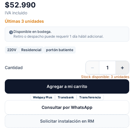
$52.990
IVA incluido
Últimas 3 unidades
Disponible en bodega.
Retiro o despacho puede requerir 1 día hábil adicional.
220V
Residencial
portón batiente
−
+
Cantidad
Stock disponible: 3 unidades
Agregar a mi carrito
Webpay Plus
Transbank
Transferencia
Consultar por WhatsApp
Solicitar instalación en RM