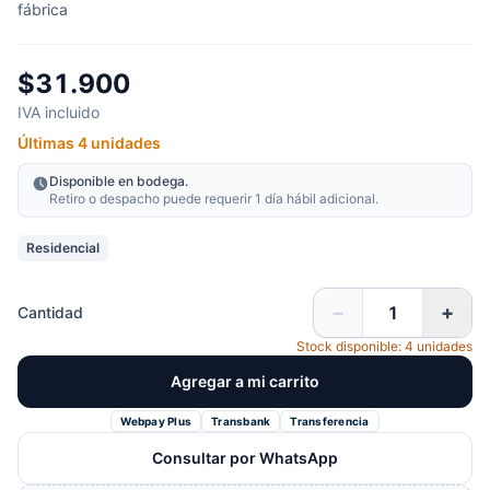
fábrica
$31.900
IVA incluido
Últimas 4 unidades
Disponible en bodega.
Retiro o despacho puede requerir 1 día hábil adicional.
Residencial
−
+
Cantidad
Stock disponible: 4 unidades
Agregar a mi carrito
Webpay Plus
Transbank
Transferencia
Consultar por WhatsApp