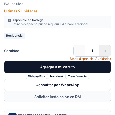
IVA incluido
Últimas 2 unidades
Disponible en bodega.
Retiro o despacho puede requerir 1 día hábil adicional.
Residencial
−
+
Cantidad
Stock disponible: 2 unidades
Agregar a mi carrito
Webpay Plus
Transbank
Transferencia
Consultar por WhatsApp
Solicitar instalación en RM
Despacho a todo Chile — Starken