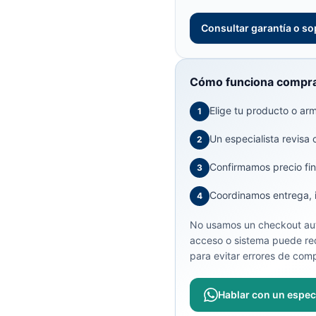
Consultar garantía o so
Cómo funciona compra
Elige tu producto o arma
1
Un especialista revisa 
2
Confirmamos precio fin
3
Coordinamos entrega, in
4
No usamos un checkout aut
acceso o sistema puede req
para evitar errores de comp
Hablar con un especi