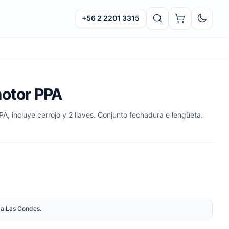
+56 2 2201 3315
Oscuro
motor PPA
PA, incluye cerrojo y 2 llaves. Conjunto fechadura e lengüeta.
nda Las Condes.