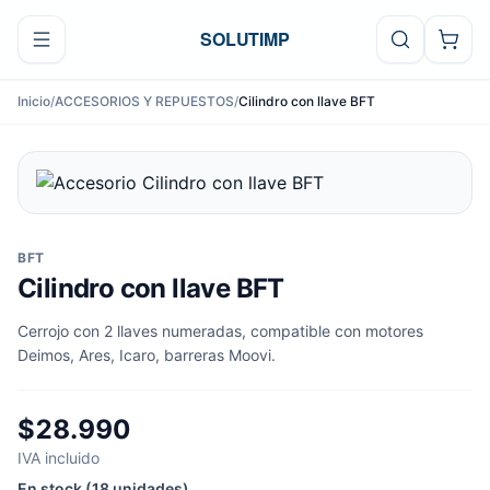
Ir al contenido
SOLUTIMP
Inicio
/
ACCESORIOS Y REPUESTOS
/
Cilindro con llave BFT
BFT
Cilindro con llave BFT
Cerrojo con 2 llaves numeradas, compatible con motores
Deimos, Ares, Icaro, barreras Moovi.
$28.990
IVA incluido
En stock (18 unidades)