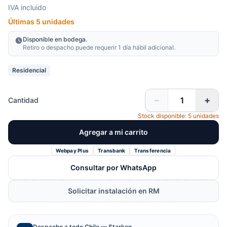
IVA incluido
Últimas 5 unidades
Disponible en bodega.
Retiro o despacho puede requerir 1 día hábil adicional.
Residencial
−
+
Cantidad
Stock disponible: 5 unidades
Agregar a mi carrito
Webpay Plus
Transbank
Transferencia
Consultar por WhatsApp
Solicitar instalación en RM
Despacho a todo Chile — Starken