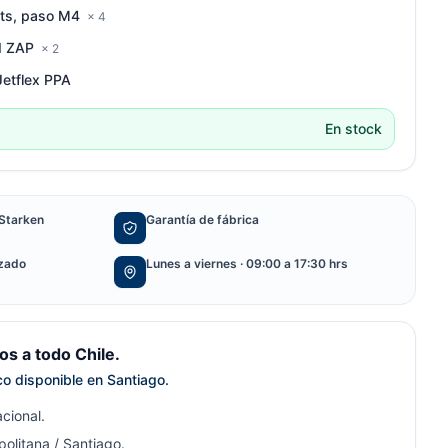
mts, paso M4
× 4
d ZAP
× 2
Jetflex PPA
En stock
Starken
Garantía de fábrica
izado
Lunes a viernes · 09:00 a 17:30 hrs
s a todo Chile.
ico disponible en Santiago.
cional.
olitana / Santiago.