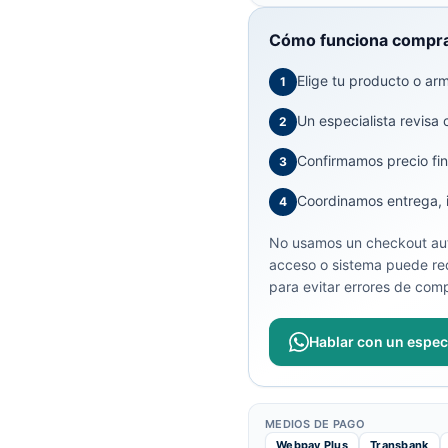
Cómo funciona compra
Elige tu producto o arma
1
Un especialista revisa 
2
Confirmamos precio fin
3
Coordinamos entrega, in
4
No usamos un checkout aut
acceso o sistema puede req
para evitar errores de comp
Hablar con un especi
MEDIOS DE PAGO
Webpay Plus
Transbank