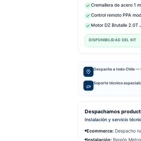
Cremallera de acero 1 
Control remoto PPA mo
Motor DZ Brutalle 2.0T 
DISPONIBILIDAD DEL KIT
Despacho a todo Chile — 
Soporte técnico especial
Despachamos producto
Instalación y servicio técn
Ecommerce:
Despacho na
Instalación:
Región Metrop