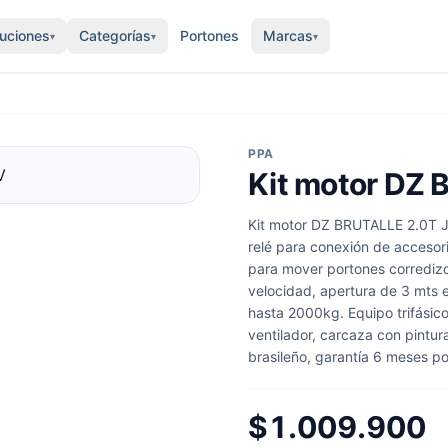
luciones
Categorías
Portones
Marcas
▾
▾
▾
PPA
Kit motor DZ B
Kit motor DZ BRUTALLE 2.0T Je
relé para conexión de accesori
para mover portones corredizos
velocidad, apertura de 3 mts 
hasta 2000kg. Equipo trifásic
ventilador, carcaza con pintura
brasileño, garantía 6 meses por
$1.009.900