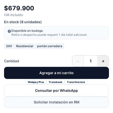
$679.900
IVA incluido
En stock (8 unidades)
Disponible en bodega.
Retiro o despacho puede requerir 1 día hábil adicional.
24V
Residencial
portón corredera
−
+
Cantidad
Agregar a mi carrito
Webpay Plus
Transbank
Transferencia
Consultar por WhatsApp
Solicitar instalación en RM