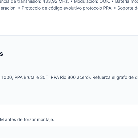
ncia de transmisión: 433,92 MHz. • Modulación: OOK. • Batería mode
ración. • Protocolo de código evolutivo protocolo PPA. • Soporte de
s
1000, PPA Brutalle 30T, PPA Rio 800 acero). Refuerza el grafo de de
M antes de forzar montaje.