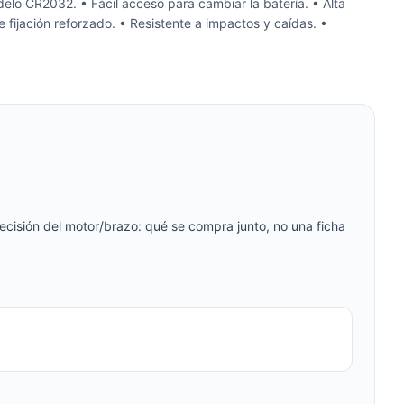
lo CR2032. • Fácil acceso para cambiar la batería. • Alta
 fijación reforzado. • Resistente a impactos y caídas. •
cisión del motor/brazo: qué se compra junto, no una ficha