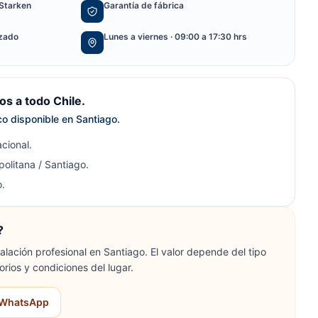
Starken
Garantía de fábrica
izado
Lunes a viernes · 09:00 a 17:30 hrs
s a todo Chile.
ico disponible en Santiago.
cional.
olitana / Santiago.
.
?
lación profesional en Santiago. El valor depende del tipo
orios y condiciones del lugar.
r WhatsApp