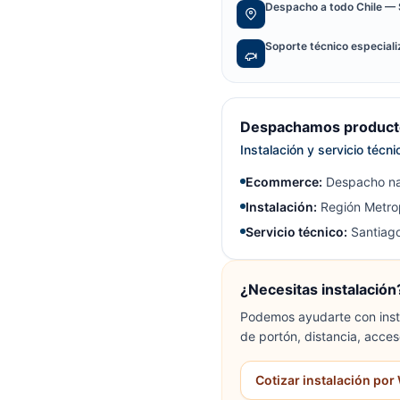
Despacho a todo Chile — 
Soporte técnico especial
Despachamos producto
Instalación y servicio técn
Ecommerce:
Despacho na
Instalación:
Región Metrop
Servicio técnico:
Santiago
¿Necesitas instalación
Podemos ayudarte con insta
de portón, distancia, acces
Cotizar instalación po