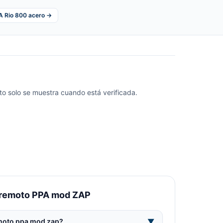
A Rio 800 acero →
o solo se muestra cuando está verificada.
s remoto PPA mod ZAP
emoto ppa mod zap?
▼