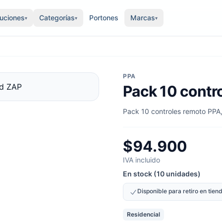
luciones
Categorías
Portones
Marcas
▾
▾
▾
PPA
Pack 10 contr
Pack 10 controles remoto PPA, 
$94.900
IVA incluido
En stock (10 unidades)
Disponible para retiro en tie
Residencial