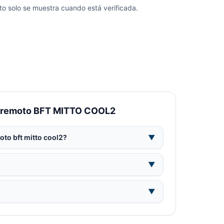
o solo se muestra cuando está verificada.
es remoto BFT MITTO COOL2
to bft mitto cool2?
▼
▼
▼