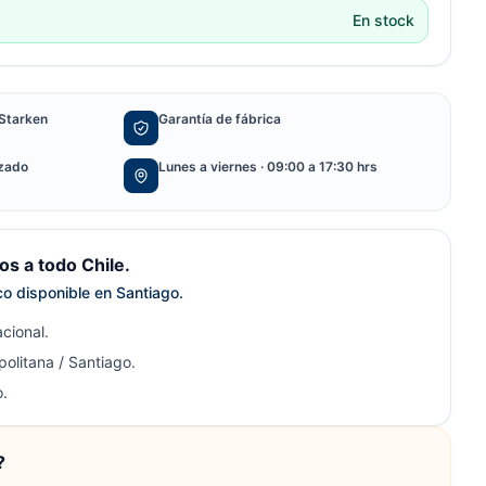
En stock
Starken
Garantía de fábrica
izado
Lunes a viernes · 09:00 a 17:30 hrs
s a todo Chile.
ico disponible en Santiago.
cional.
olitana / Santiago.
.
?