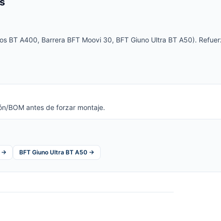
s
os BT A400, Barrera BFT Moovi 30, BFT Giuno Ultra BT A50). Refuerz
ión/BOM antes de forzar montaje.
0 →
BFT Giuno Ultra BT A50 →