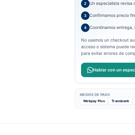
Un especialista revisa 
2
Confirmamos precio fin
3
Coordinamos entrega, in
4
No usamos un checkout aut
acceso o sistema puede req
para evitar errores de comp
Hablar con un especi
MEDIOS DE PAGO
Webpay Plus
Transbank