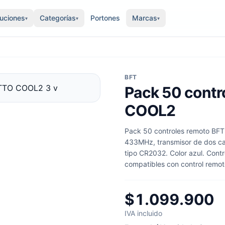
luciones
Categorías
Portones
Marcas
▾
▾
▾
BFT
Pack 50 contr
COOL2
Pack 50 controles remoto BFT
433MHz, transmisor de dos can
tipo CR2032. Color azul. Contr
compatibles con control remoto
$1.099.900
IVA incluido