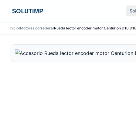
Ir al contenido
SOLUTIMP
So
Inicio
/
Motores corredera
/
Rueda lector encoder motor Centurion D10 D1