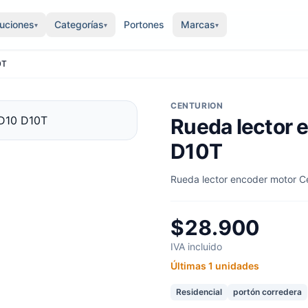
luciones
Categorías
Portones
Marcas
▾
▾
▾
0T
CENTURION
Rueda lector 
D10T
Rueda lector encoder motor C
$28.900
IVA incluido
Últimas 1 unidades
Residencial
portón corredera