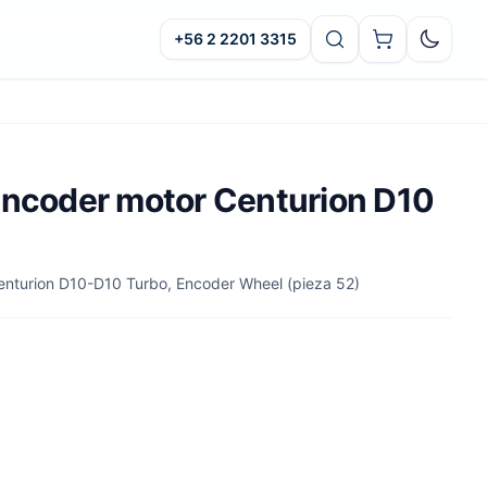
+56 2 2201 3315
Oscuro
encoder motor Centurion D10
enturion D10-D10 Turbo, Encoder Wheel (pieza 52)