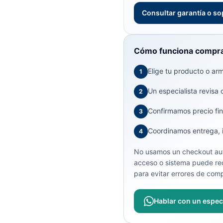
Consultar garantía o so
Cómo funciona compra
Elige tu producto o arma
1
Un especialista revisa 
2
Confirmamos precio fin
3
Coordinamos entrega, in
4
No usamos un checkout aut
acceso o sistema puede req
para evitar errores de comp
Hablar con un especi